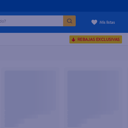
o?
Mis listas
S BUSCADOS
REBAJAS EXCLUSIVAS
corporal
carilla