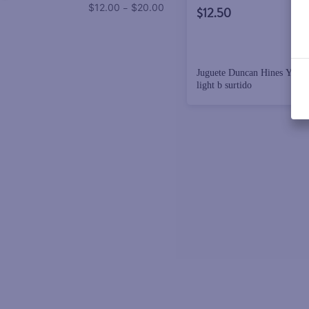
–
$12.00
$20.00
$12.50
Juguete Duncan Hines Yo-Y
light b surtido