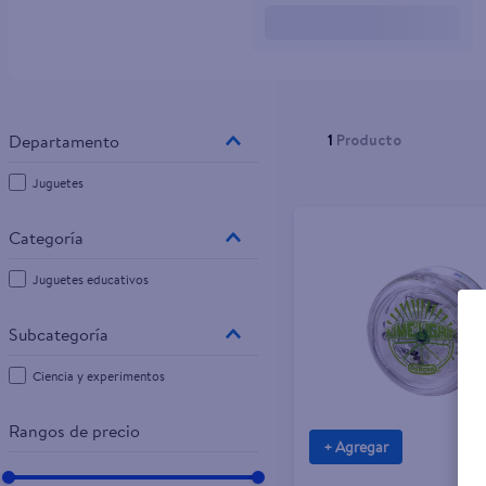
10
.
pampers
1
Producto
Juguetes
Juguetes educativos
Ciencia y experimentos
Rangos de precio
+ Agregar