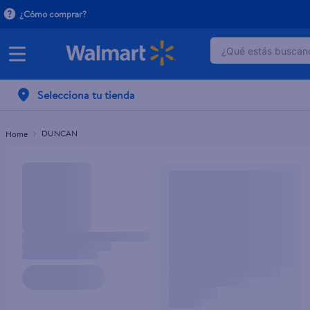
¿Cómo comprar?
¿Qué estás buscand
TÉRMINOS MÁ
Selecciona tu tienda
1
.
dove serum 
2
.
dove uv
DUNCAN
3
.
celulares
4
.
pantene mas
5
.
huggies
6
.
hellmanns
7
.
refrigerador
8
.
ventilador
9
.
herbal rosa