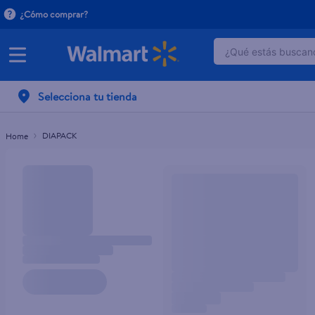
¿Cómo comprar?
¿Qué estás buscand
TÉRMINOS MÁ
Selecciona tu tienda
1
.
dove serum 
2
.
dove uv
DIAPACK
3
.
pantene mas
4
.
celulares
5
.
huggies
6
.
hellmanns
7
.
refrigerador
8
.
ventilador
9
.
herbal rosa