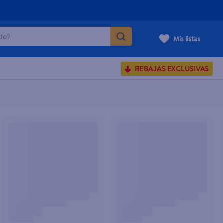
o?
Mis listas
S BUSCADOS
REBAJAS EXCLUSIVAS
corporal
carilla