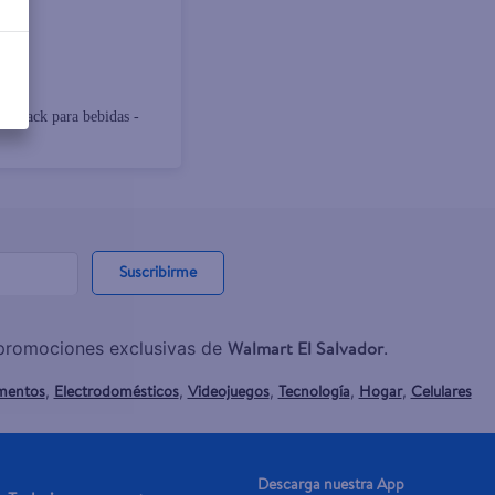
iapack para bebidas -
Suscribirme
Walmart El Salvador
y promociones exclusivas de
.
mentos
Electrodomésticos
Videojuegos
Tecnología
Hogar
Celulares
,
,
,
,
,
Descarga nuestra App