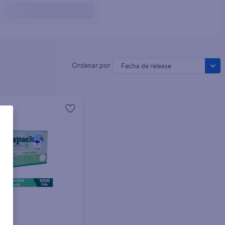
Fecha de release
r