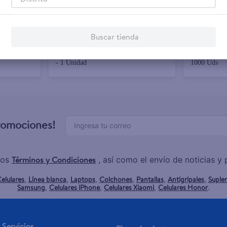
$2.40
$2.85
Buscar tienda
er Grande -
Escoba Diapack Multic Super Mediano
Removedor D
- 1 Unidad
1000 Uds
promociones!
Términos y Condiciones
los
, así como el envío de noticias 
elulares
Línea blanca
Laptops
Colchones
Pantallas
Antigripales
Suple
,
,
,
,
,
,
Samsung
Celulares iPhone
Celulares Xiaomi
Celulares Honor
,
,
,
.
Servicios