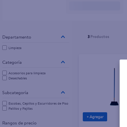
10
.
pampers
3
Productos
Limpieza
Accesorios para limpieza
Desechables
Escobas, Cepillos y Escurridores de Piso
Palillos y Pajillas
+ Agregar
Rangos de precio