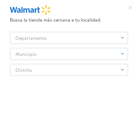
Busca la tienda más cercana a tu localidad.
Departamento
$1.34
$14.50
Municipio
Distrito
Costalitos Nudo Fac Grand
Costalitos 13 Galones
Fortiflex 10Ea
Jumbo 100ea