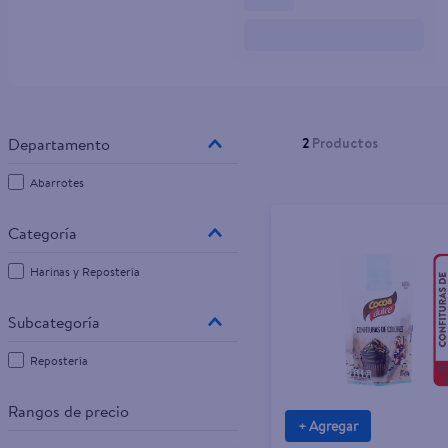
10
.
pampers
2
Productos
Abarrotes
Harinas y Repostería
Repostería
Rangos de precio
+ Agregar