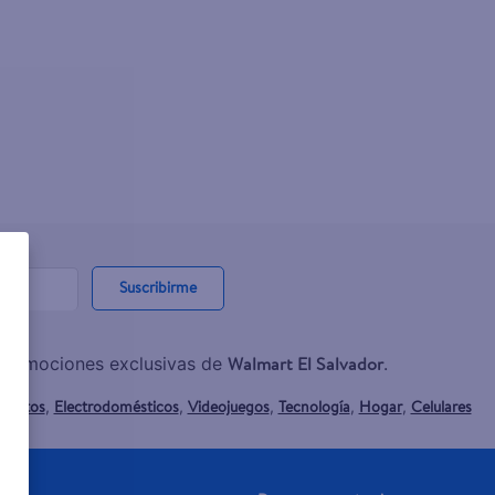
Suscribirme
Walmart El Salvador
y promociones exclusivas de
.
mentos
Electrodomésticos
Videojuegos
Tecnología
Hogar
Celulares
,
,
,
,
,