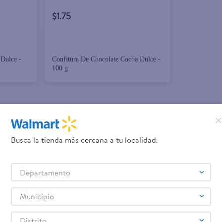
$1.75
 Dulce -
Confitura De Chocolate Cocoa Dulce -
100 g
promociones!
Busca la tienda más cercana a tu localidad.
Términos y Condiciones
los
, así como el envío de noticias 
Departamento
elulares
Línea blanca
Laptops
Colchones
Pantallas
Antigripales
Suple
,
,
,
,
,
,
Samsung
Celulares iPhone
Celulares Xiaomi
Celulares Honor
,
,
,
.
Municipio
Distrito