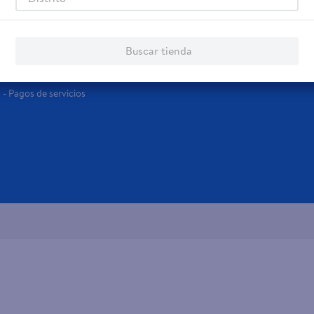
Servicios
Financiamiento
Tarjeta de regalo
Tarjeta de Crédito
Buscar tienda
Otros servicios:
- Remesas
- Pagos de servicios