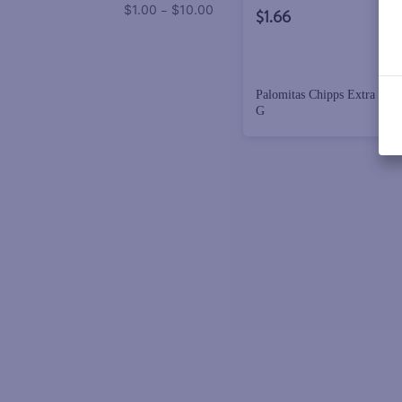
–
$1.00
$10.00
$1.66
Palomitas Chipps Extra Mant
G