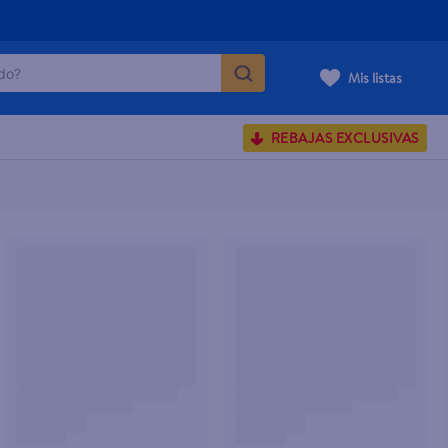
o?
Mis listas
S BUSCADOS
REBAJAS EXCLUSIVAS
corporal
carilla