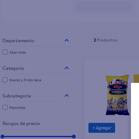
10
.
tv
2
Productos
Abarrotes
Snacks y Fruta Seca
Palomitas
Rangos de precio
+ Agregar