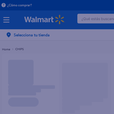
¿Cómo comprar?
¿Qué estás buscand
TÉRMINOS MÁ
Selecciona tu tienda
1
.
dove serum 
2
.
dove uv
CHIPS
3
.
celulares
4
.
huggies
5
.
pantene mas
6
.
hellmanns
7
.
refrigerador
8
.
ventilador
9
.
pampers