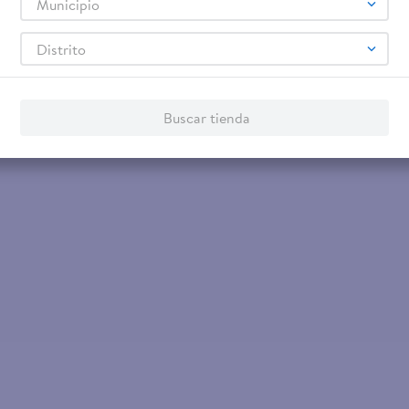
Municipio
$2.60
Distrito
equilla 85
Palomitas Chips sabor mantequilla y
caramelo - 235 g
Buscar tienda