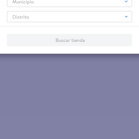
Municipio
$2.80
$3.73
$4.
Combina 2 x $5.00
-
19 %
Distrito
Cereal Cheerios Manzana Canela 230gr
Cereal Cheer
Caja - 480 g
Buscar tienda