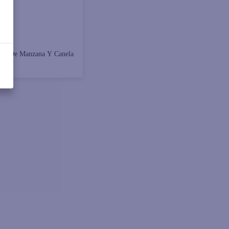
60
ios De Manzana Y Canela