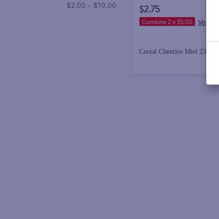
–
$2.00
$10.00
$2.75
Combina 2 x $5.00
Cereal Cheerios Miel 230gr