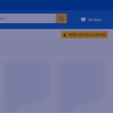
o?
Mis listas
S BUSCADOS
REBAJAS EXCLUSIVAS
corporal
carilla