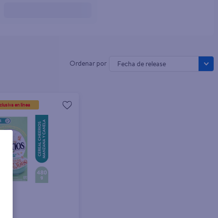
Fecha de release
lusiva en línea