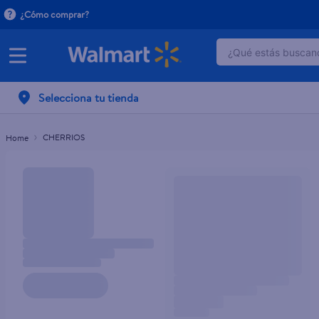
¿Cómo comprar?
¿Qué estás buscand
TÉRMINOS MÁ
Selecciona tu tienda
1
.
dove serum 
2
.
dove uv
CHERRIOS
3
.
pantene mas
4
.
celulares
5
.
huggies
6
.
hellmanns
7
.
refrigerador
8
.
ventilador
9
.
herbal rosa