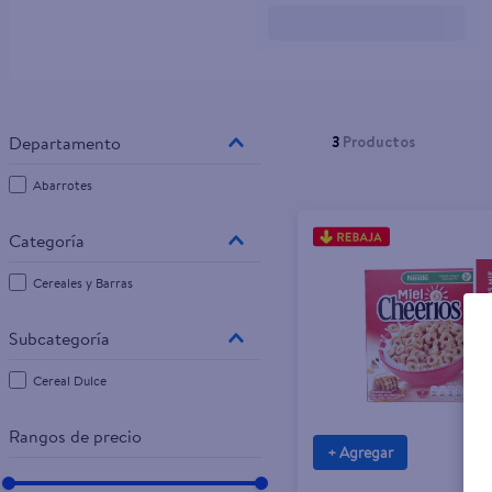
10
.
pampers
3
Productos
Abarrotes
Cereales y Barras
Cereal Dulce
Rangos de precio
+ Agregar