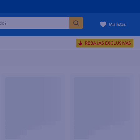
o?
Mis listas
S BUSCADOS
REBAJAS EXCLUSIVAS
corporal
carilla