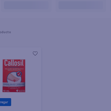
oducto
regar