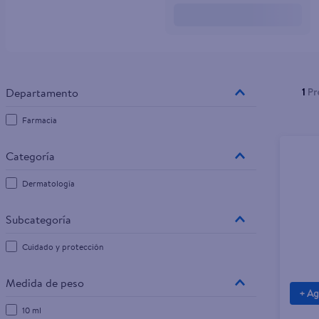
10
.
pampers
1
Pr
Farmacia
Dermatología
Cuidado y protección
Medida de peso
+ Ag
10 ml