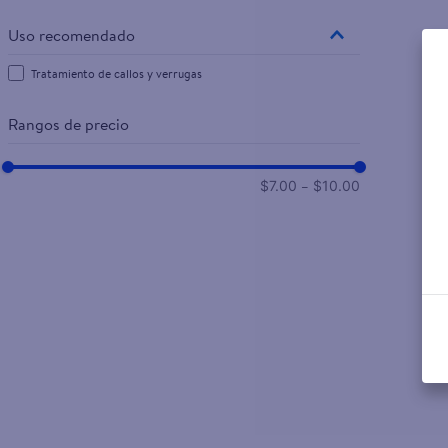
Uso recomendado
Tratamiento de callos y verrugas
Rangos de precio
–
$7.00
$10.00