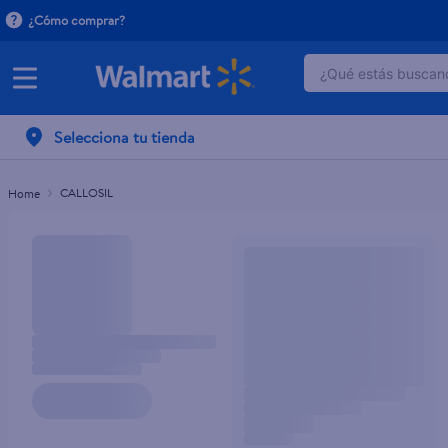
¿Cómo comprar?
¿Qué estás buscand
TÉRMINOS MÁ
Selecciona tu tienda
1
.
dove serum 
2
.
dove uv
CALLOSIL
3
.
pantene mas
4
.
celulares
5
.
huggies
6
.
hellmanns
7
.
refrigerador
8
.
ventilador
9
.
herbal rosa