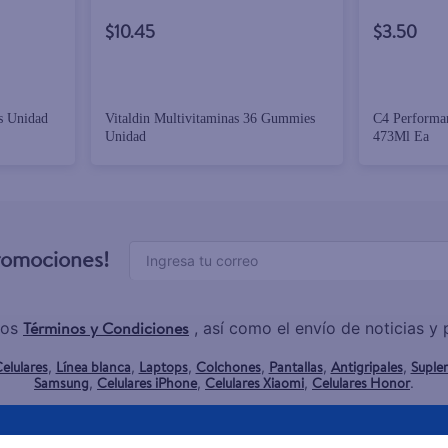
$10.45
$3.50
s Unidad
Vitaldin Multivitaminas 36 Gummies
C4 Performa
Unidad
473Ml Ea
promociones!
Términos y Condiciones
los
, así como el envío de noticias 
elulares
Línea blanca
Laptops
Colchones
Pantallas
Antigripales
Suple
,
,
,
,
,
,
Samsung
Celulares iPhone
Celulares Xiaomi
Celulares Honor
,
,
,
.