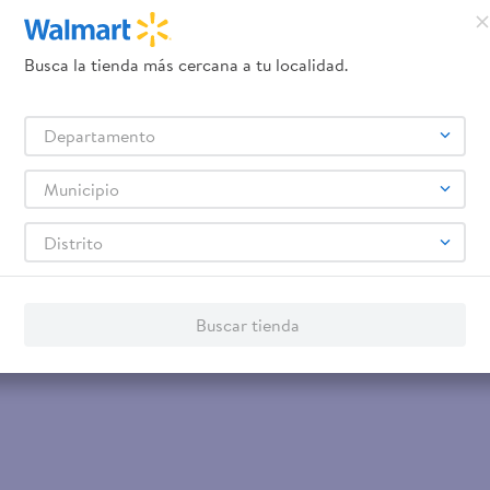
Servicios
Financiamiento
Tarjeta de regalo
Busca la tienda más cercana a tu localidad.
Tarjeta de Crédito
Otros servicios:
- Remesas
Departamento
- Pagos de servicios
Municipio
Distrito
Buscar tienda