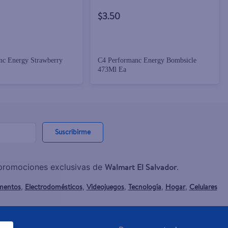
$3.50
nc Energy Strawberry
C4 Performanc Energy Bombsicle
473Ml Ea
Suscribirme
Walmart El Salvador
y promociones exclusivas de
.
mentos
Electrodomésticos
Videojuegos
Tecnología
Hogar
Celulares
,
,
,
,
,