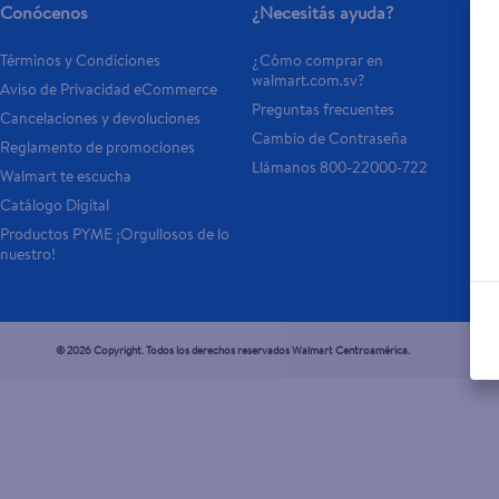
Conócenos
¿Necesitás ayuda?
Términos y Condiciones
¿Cómo comprar en 
walmart.com.sv?
Aviso de Privacidad eCommerce 
Preguntas frecuentes
Cancelaciones y devoluciones
Cambio de Contraseña
Reglamento de promociones
Llámanos 800-22000-722
Walmart te escucha
Catálogo Digital
Productos PYME ¡Orgullosos de lo 
nuestro!
© 2026 Copyright. Todos los derechos reservados Walmart Centroamérica.