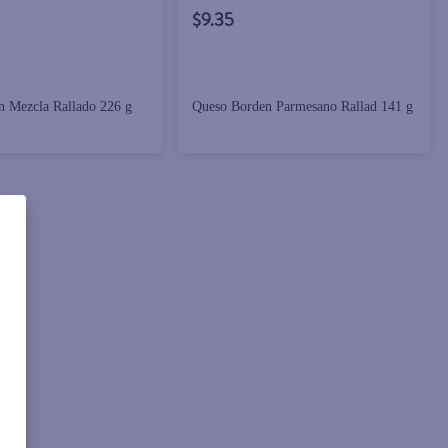
$9.35
 Mezcla Rallado 226 g
Queso Borden Parmesano Rallad 141 g