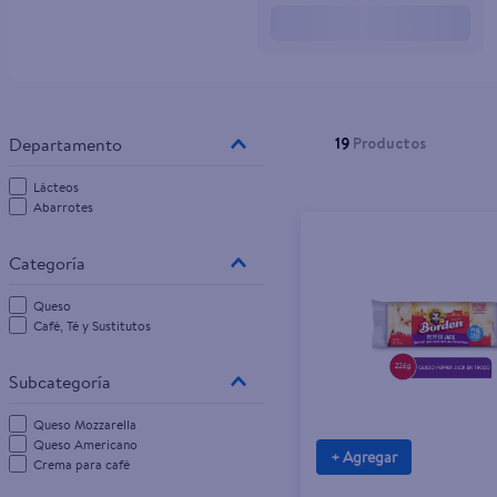
10
.
pampers
19
Productos
Lácteos
Abarrotes
Queso
Café, Té y Sustitutos
Queso Mozzarella
Queso Americano
+ Agregar
Crema para café