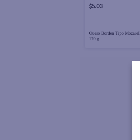
$5.03
Queso Borden Tipo Mozarel
170 g