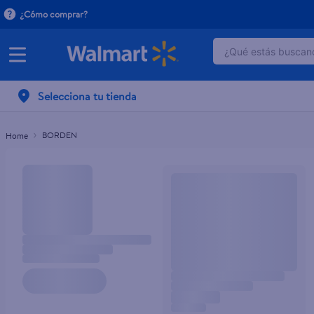
¿Cómo comprar?
¿Qué estás buscand
TÉRMINOS MÁ
Selecciona tu tienda
1
.
dove serum 
2
.
dove uv
BORDEN
3
.
pantene mas
4
.
celulares
5
.
huggies
6
.
hellmanns
7
.
refrigerador
8
.
ventilador
9
.
herbal rosa