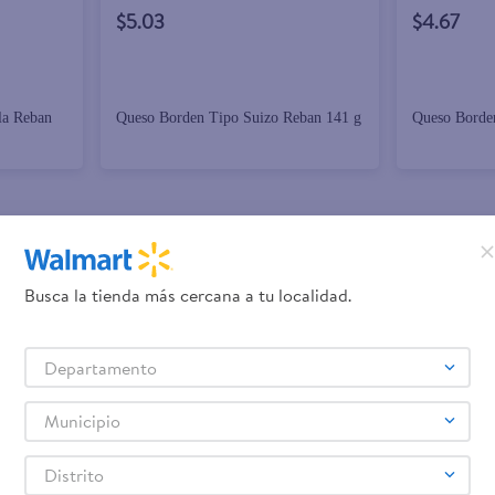
$5.03
$4.67
la Reban
Queso Borden Tipo Suizo Reban 141 g
Queso Borden
Busca la tienda más cercana a tu localidad.
Departamento
Municipio
Distrito