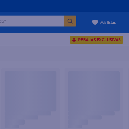
o?
Mis listas
S BUSCADOS
REBAJAS EXCLUSIVAS
corporal
carilla