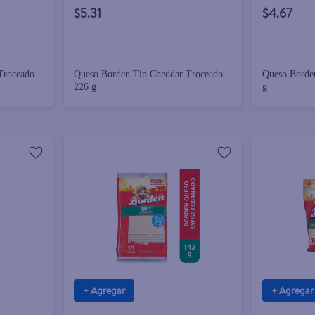
$5.31
$4.67
Troceado
Queso Borden Tip Cheddar Troceado
Queso Borden
226 g
g
+ Agregar
+ Agregar