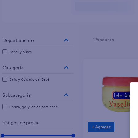
10
.
tv
1
Producto
Bebes y Niños
Baño y Cuidado del Bebé
Crema, gel y loción para bebé
Rangos de precio
+ Agregar