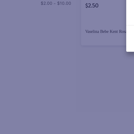
–
$2.00
$10.00
$2.50
Vaselina Bebe Kent Rosada -