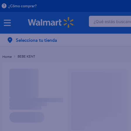
¿Cómo comprar?
¿Qué estás buscand
TÉRMINOS MÁ
Selecciona tu tienda
1
.
dove serum 
2
.
dove uv
BEBE KENT
3
.
celulares
4
.
huggies
5
.
pantene mas
6
.
hellmanns
7
.
refrigerador
8
.
ventilador
9
.
pampers