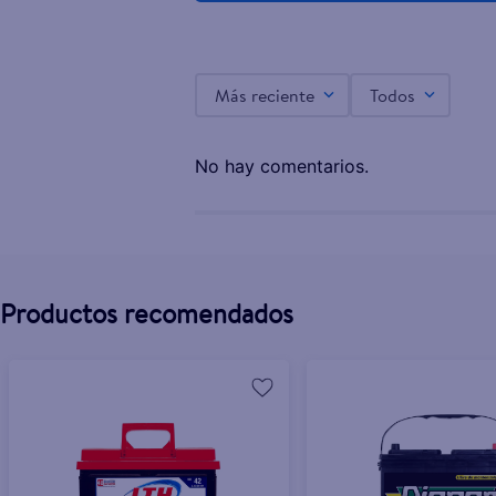
Batería automotriz Thunder 51R 500 n40
Más reciente
Todos
$81.50
No hay comentarios.
Productos recomendados