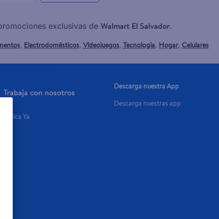
Walmart El Salvador
y promociones exclusivas de
.
mentos
Electrodomésticos
Videojuegos
Tecnología
Hogar
Celulares
,
,
,
,
,
Descarga nuestra App
Trabaja con nosotros
Descarga nuestras app
Aplica Ya