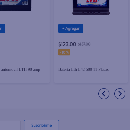
r
+ Agregar
$123.00
$137.00
-
10 %
ra automovil LTH 90 amp
Bateria Lth L42 500 11 Placas
Suscribirme