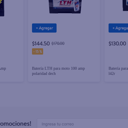
+ Agregar
+ Agrega
$144.50
$130.00
$170.00
-
15 %
5Amp
Batería LTH para moto 100 amp
Batería pa
polaridad dech
l42r
promociones!