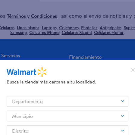
Términos y Condiciones
los
, así como el envío de noticias 
elulares
Línea blanca
Laptops
Colchones
Pantallas
Antigripales
Suple
,
,
,
,
,
,
Samsung
Celulares iPhone
Celulares Xiaomi
Celulares Honor
,
,
,
.
Servicios
Financiamiento
Tarjeta de regalo
Tarjeta de Crédito
Otros servicios:
Busca la tienda más cercana a tu localidad.
- Remesas
- Pagos de servicios
Departamento
Municipio
Distrito