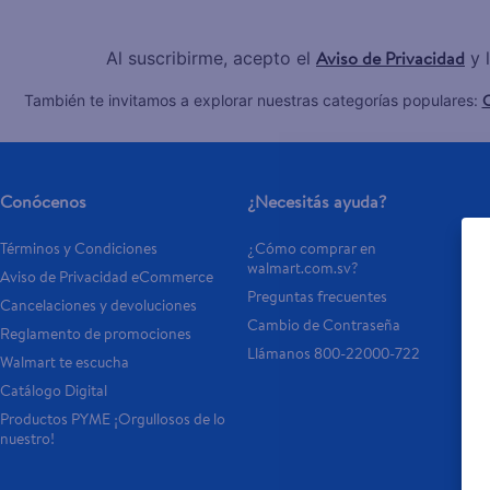
Aviso de Privacidad
Al suscribirme, acepto el
y 
C
También te invitamos a explorar nuestras categorías populares:
Conócenos
¿Necesitás ayuda?
Términos y Condiciones
¿Cómo comprar en 
walmart.com.sv?
Aviso de Privacidad eCommerce 
Preguntas frecuentes
Cancelaciones y devoluciones
Cambio de Contraseña
Reglamento de promociones
Llámanos 800-22000-722
Walmart te escucha
Catálogo Digital
Productos PYME ¡Orgullosos de lo 
nuestro!