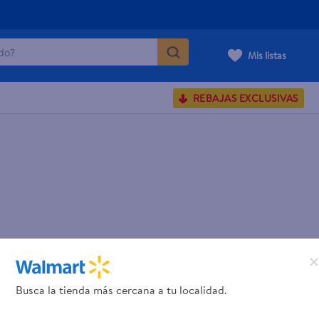
o?
Mis listas
S BUSCADOS
REBAJAS EXCLUSIVAS
corporal
carilla
Busca la tienda más cercana a tu localidad.