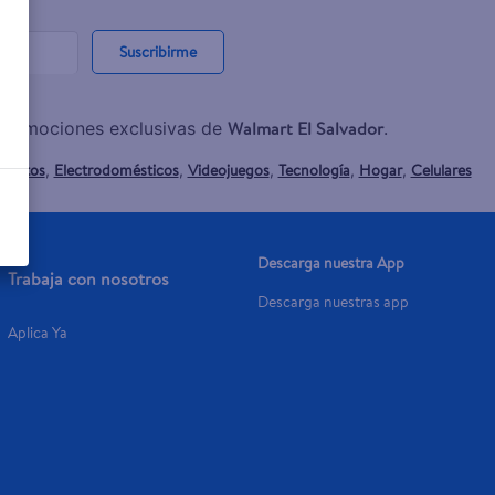
Suscribirme
Walmart El Salvador
y promociones exclusivas de
.
mentos
Electrodomésticos
Videojuegos
Tecnología
Hogar
Celulares
,
,
,
,
,
Descarga nuestra App
Trabaja con nosotros
Descarga nuestras app
Aplica Ya