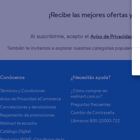
10
.
tv
¡Recibe las mejores ofertas y 
Aviso de Privacidad
Al suscribirme, acepto el
y 
C
También te invitamos a explorar nuestras categorías populares:
Conócenos
¿Necesitás ayuda?
Términos y Condiciones
¿Cómo comprar en 
walmart.com.sv?
Aviso de Privacidad eCommerce 
Preguntas frecuentes
Cancelaciones y devoluciones
Cambio de Contraseña
Reglamento de promociones
Llámanos 800-22000-722
Walmart te escucha
Catálogo Digital
Productos PYME ¡Orgullosos de lo 