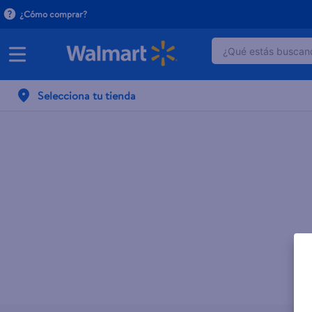
¿Cómo comprar?
¿Qué estás buscand
TÉRMINOS MÁ
Selecciona tu tienda
1
.
dove serum 
2
.
dove uv
3
.
celulares
4
.
huggies
5
.
pantene mas
6
.
hellmanns
7
.
refrigerador
8
.
ventilador
9
.
pampers