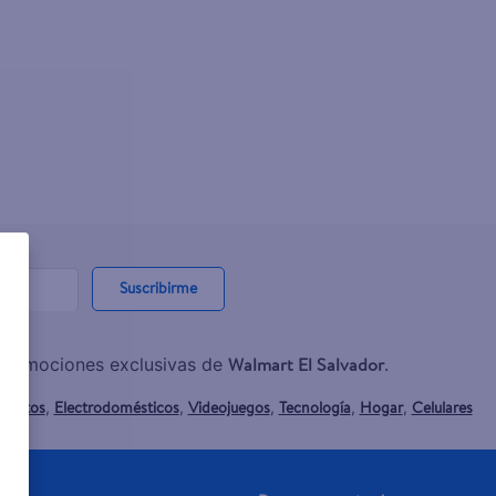
Suscribirme
Walmart El Salvador
y promociones exclusivas de
.
mentos
Electrodomésticos
Videojuegos
Tecnología
Hogar
Celulares
,
,
,
,
,