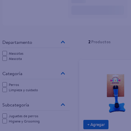
10
.
tv
2
Productos
Mascotas
Mascota
Perros
Limpieza y cuidado
Juguetes de perros
Higiene y Grooming
+ Agregar