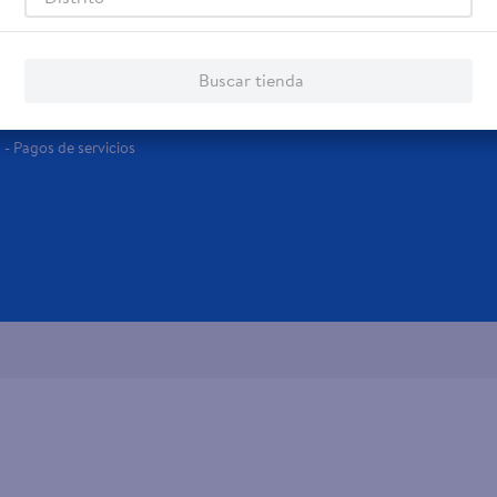
Servicios
Financiamiento
Tarjeta de regalo
Tarjeta de Crédito
Buscar tienda
Otros servicios:
- Remesas
- Pagos de servicios