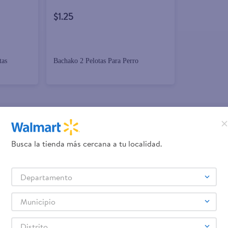
$1.25
tas
Bachako 2 Pelotas Para Perro
promociones!
Busca la tienda más cercana a tu localidad.
Términos y Condiciones
los
, así como el envío de noticias 
Departamento
elulares
Línea blanca
Laptops
Colchones
Pantallas
Antigripales
Suple
,
,
,
,
,
,
Samsung
Celulares iPhone
Celulares Xiaomi
Celulares Honor
,
,
,
.
Municipio
Distrito