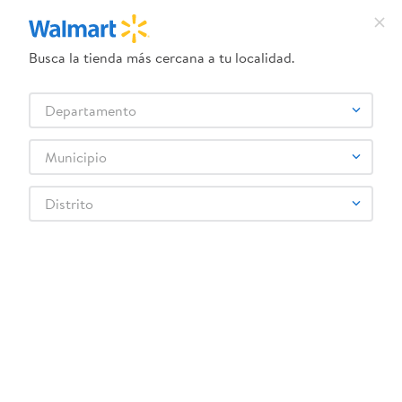
Busca la tienda más cercana a tu localidad.
¿Qué estás buscando?
Departamento
TÉRMINOS MÁS BUSCADOS
Selecciona tu tienda
1
.
dove serum corporal
Municipio
2
.
dove uv
Distrito
3
.
celulares
4
.
huggies
5
.
pantene mascarilla
6
.
hellmanns
7
.
refrigerador
8
.
ventilador