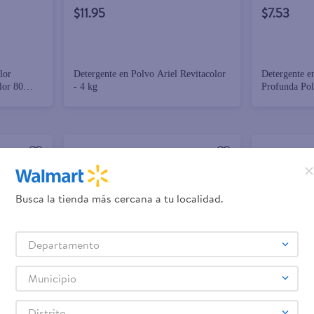
$11.95
$7.53
lor
Detergente en Polvo Ariel Revitacolor
Detergente e
lor 80
- 4 kg
Profunda Pol
Busca la tienda más cercana a tu localidad.
Departamento
Municipio
+ Agregar
+ Agregar
Distrito