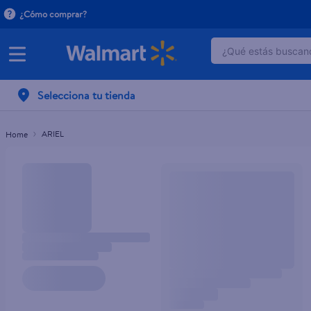
¿Cómo comprar?
¿Qué estás buscand
TÉRMINOS MÁ
Selecciona tu tienda
1
.
dove serum 
2
.
dove uv
ARIEL
3
.
celulares
4
.
huggies
5
.
pantene mas
6
.
hellmanns
7
.
refrigerador
8
.
ventilador
9
.
pampers