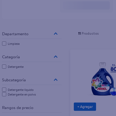
10
.
tv
11
Productos
Limpieza
Detergente
Detergente líquido
Detergente en polvo
+ Agregar
Rangos de precio