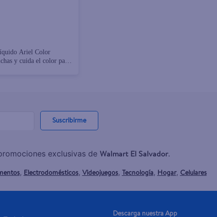
íquido Ariel Color
has y cuida el color para
 de color 45 lavadas -2,8
Suscribirme
Walmart El Salvador
y promociones exclusivas de
.
mentos
Electrodomésticos
Videojuegos
Tecnología
Hogar
Celulares
,
,
,
,
,
Descarga nuestra App