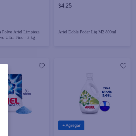
$4.25
n Polvo Ariel Limpieza
Ariel Doble Poder Liq M2 800ml
vo Ultra Fino - 2 kg
+ Agregar