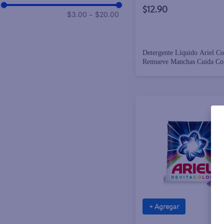
$12.90
–
$3.00
$20.00
Detergente Líquido Ariel Co
Remueve Manchas Cuida Co
Lavadas - 5 L
+ Agregar