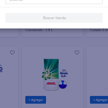
$9.10
$4.10
Buscar tienda
evitacolor
Detergente Ariel Doble Poder Líquido
Detergente A
Concentrado - 1.8 L
Cuidado 8 la
+ Agregar
+ Agregar