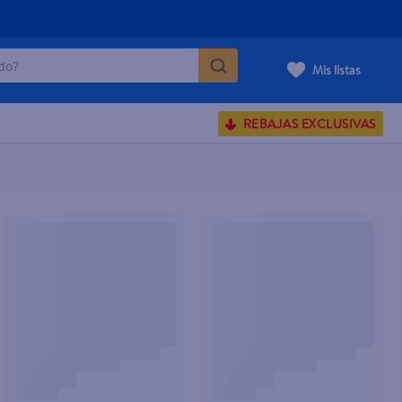
o?
Mis listas
S BUSCADOS
REBAJAS EXCLUSIVAS
corporal
carilla