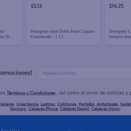
$5.13
$14.25
lor
Detergente Ariel Doble Poder Líquido
Detergente L
lor 30
Concentrado - 1.2 L
remueve manc
ropa blanca y
L
promociones!
Términos y Condiciones
los
, así como el envío de noticias 
elulares
Línea blanca
Laptops
Colchones
Pantallas
Antigripales
Suple
,
,
,
,
,
,
Samsung
Celulares iPhone
Celulares Xiaomi
Celulares Honor
,
,
,
.
Servicios