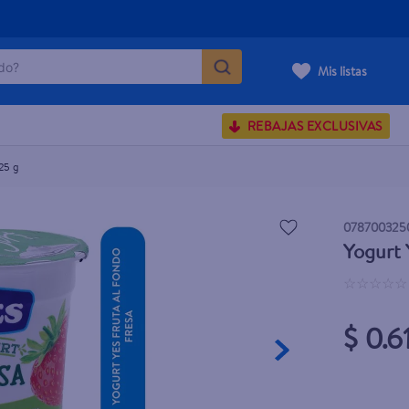
o?
Mis listas
S BUSCADOS
REBAJAS EXCLUSIVAS
corporal
25 g
078700325
Yogurt 
carilla
☆
☆
☆
☆
☆
$ 0.6