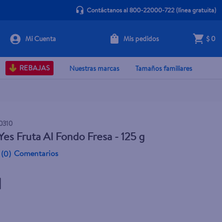
Contáctanos al 800-22000-722
(línea gratuita)
Mis pedidos
$ 0
+ Agregar
REBAJAS
Nuestras marcas
Tamaños familiares
0310
Yes Fruta Al Fondo Fresa - 125 g
Comentarios
(
0
)
1