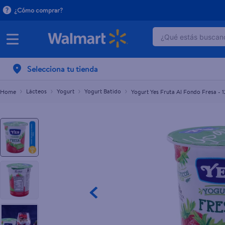
¿Cómo comprar?
¿Qué estás buscand
Yogurt Yes Fruta Al Fondo Fresa - 125 g
$0.61
TÉRMINOS MÁ
Selecciona tu tienda
1
.
dove serum 
2
.
dove uv
Lácteos
Yogurt
Yogurt Batido
Yogurt Yes Fruta Al Fondo Fresa - 1
3
.
celulares
4
.
huggies
5
.
pantene mas
6
.
hellmanns
7
.
refrigerador
8
.
ventilador
9
.
pampers