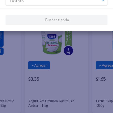
Distrito
Buscar tienda
+ Agregar
+ Agrega
$3.35
$1.65
ra Nestlé
Yogurt Yes Cremoso Natural sin
Leche Evapo
395g
Azúcar - 1 kg
-360g