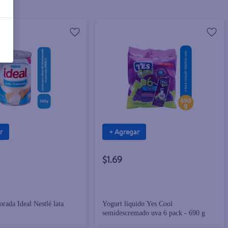
r
+ Agregar
$1.69
rada Ideal Nestlé lata
Yogurt líquido Yes Cool
semidescremado uva 6 pack - 690 g