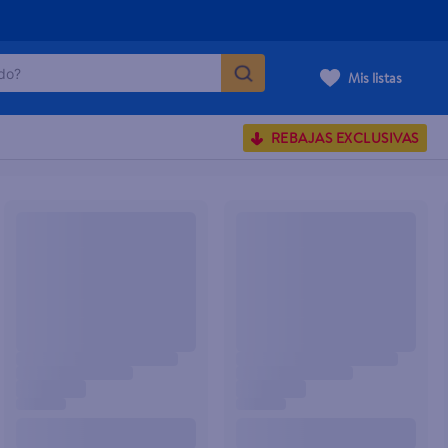
o?
Mis listas
S BUSCADOS
REBAJAS EXCLUSIVAS
corporal
carilla