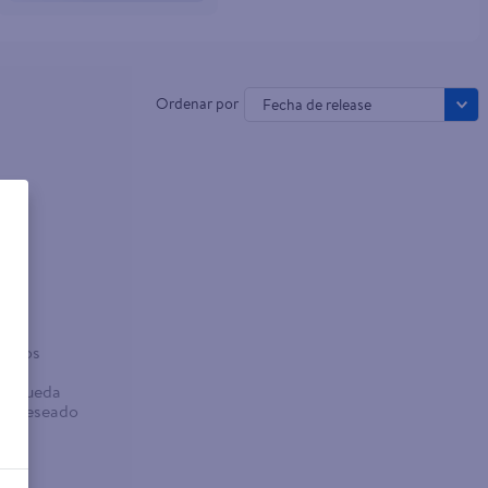
Fecha de release
o
sados
abra
búsqueda
no deseado