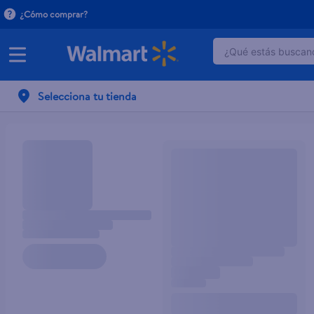
¿Cómo comprar?
¿Qué estás buscand
TÉRMINOS MÁ
Selecciona tu tienda
1
.
dove serum 
2
.
dove uv
3
.
celulares
4
.
pantene mas
5
.
huggies
6
.
hellmanns
7
.
refrigerador
8
.
ventilador
9
.
herbal rosa