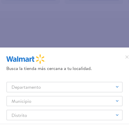
OOPS!
Busca la tienda más cercana a tu localidad.
No se encontró ningún product
¿Qué debo hacer?
Departamento
Comprueba los términos ingre
Intenta utilizar una sola pal
Municipio
Utiliza términos genéricos en la 
Intenta buscar sinónimos del térmi
Distrito