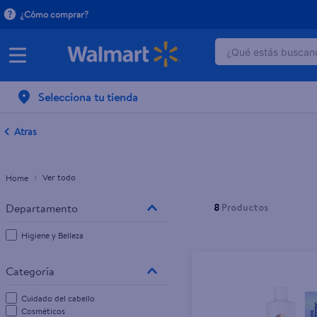
¿Cómo comprar?
¿Qué estás buscand
TÉRMINOS MÁ
Selecciona tu tienda
1
.
dove serum 
2
.
dove uv
Atras
3
.
pantene mas
4
.
celulares
Ver todo
5
.
huggies
8
Productos
6
.
hellmanns
Higiene y Belleza
7
.
refrigerador
8
.
ventilador
Cuidado del cabello
9
.
herbal rosa
Cosméticos