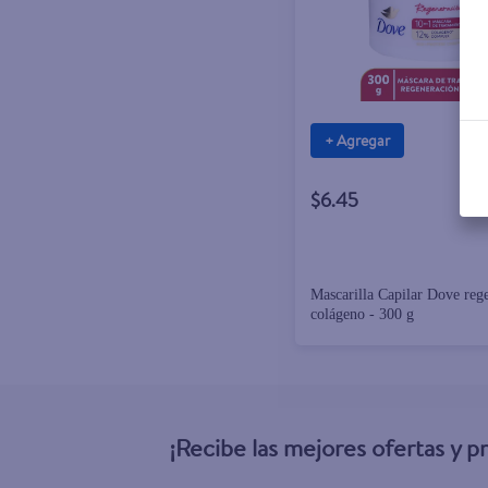
+ Agregar
$6.45
Mascarilla Capilar Dove reg
colágeno - 300 g
¡Recibe las mejores ofertas y 