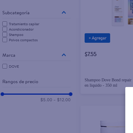
10
.
pampers
Tratamiento capilar
Acondicionador
Shampoo
+ Agregar
Polvos compactos
$7.55
DOVE
Shampoo Dove Bond repair 
Rangos de precio
en liquido - 350 ml
–
$5.00
$12.00