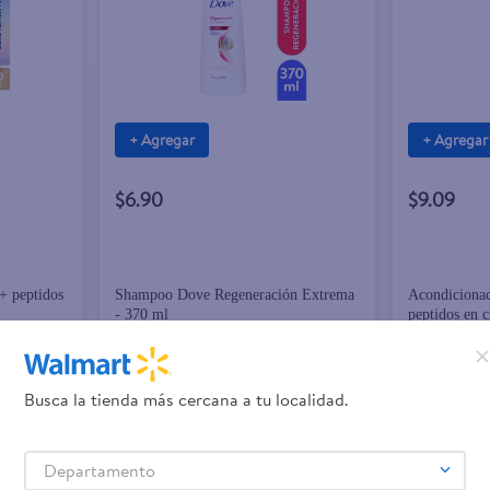
+ Agregar
+ Agregar
$6.90
$9.09
+ peptidos
Shampoo Dove Regeneración Extrema
Acondicionad
- 370 ml
peptidos en 
Busca la tienda más cercana a tu localidad.
Departamento