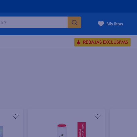
o?
Mis listas
S BUSCADOS
REBAJAS EXCLUSIVAS
corporal
carilla