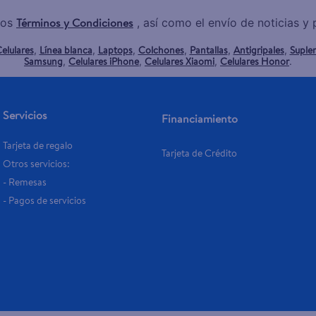
Términos y Condiciones
los
, así como el envío de noticias 
elulares
Línea blanca
Laptops
Colchones
Pantallas
Antigripales
Suple
,
,
,
,
,
,
Samsung
Celulares iPhone
Celulares Xiaomi
Celulares Honor
,
,
,
.
Servicios
Financiamiento
Tarjeta de regalo
Tarjeta de Crédito
Otros servicios:
- Remesas
- Pagos de servicios