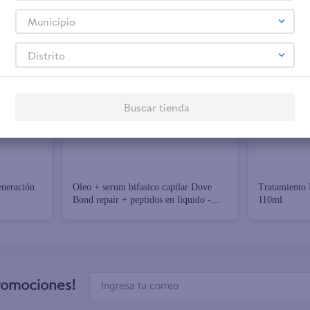
Municipio
Distrito
+ Agregar
+ Agregar
Buscar tienda
$11.35
$5.75
eneración
Oleo + serum bifasico capilar Dove
Tratamiento 
Bond repair + peptidos en liquido -
110ml
110 ml
promociones!