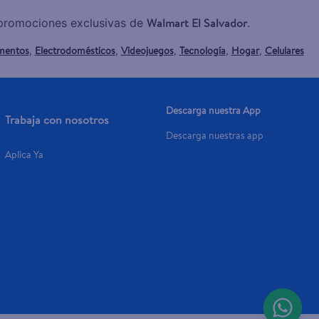
Walmart El Salvador
y promociones exclusivas de
.
mentos
Electrodomésticos
Videojuegos
Tecnología
Hogar
Celulares
,
,
,
,
,
Descarga nuestra App
Trabaja con nosotros
Descarga nuestras app
Aplica Ya