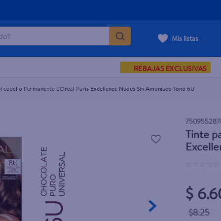
Excellence Nudes Sin Amoníaco Tono 6U
o?
Mis listas
S BUSCADOS
REBAJAS EXCLUSIVAS
corporal
el cabello Permanente L'Oréal Paris Excellence Nudes Sin Amoníaco Tono 6U
750955287
Tinte p
carilla
Excell
☆
☆
☆
☆
☆
$ 6.6
$8.25