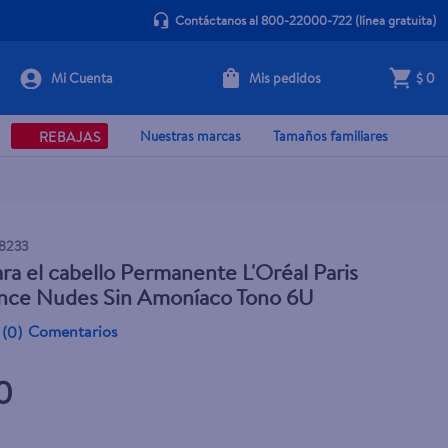
Contáctanos al 800-22000-722
(línea gratuita)
Mis pedidos
$ 0
+ Agregar
Nuestras marcas
Tamaños familiares
REBAJAS
8233
ara el cabello Permanente L'Oréal Paris
ence Nudes Sin Amoníaco Tono 6U
Comentarios
(
0
)
0