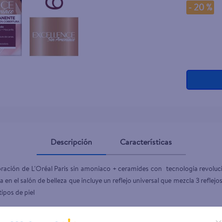
-
20 %
Descripción
Características
ración de L'Oréal Paris sin amoniaco + ceramides con  tecnologia revoluci
 el salón de belleza que incluye un reflejo universal que mezcla 3 reflejos c
ipos de piel