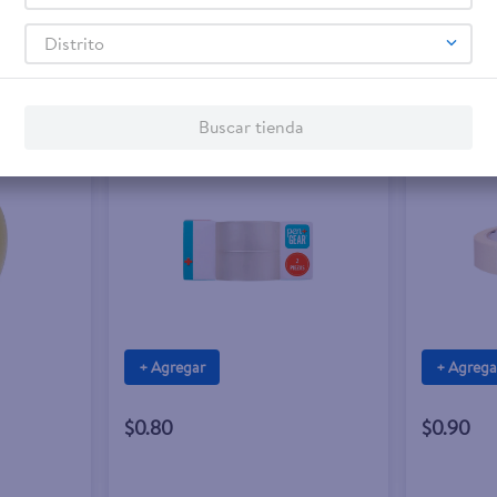
Distrito
Buscar tienda
+ Agregar
+ Agrega
$0.80
$0.90