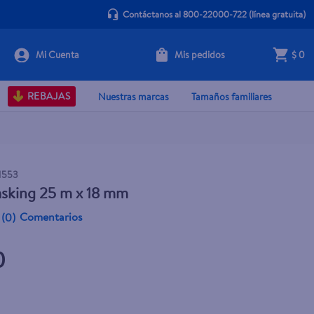
Contáctanos al 800-22000-722
(línea gratuita)
Mis pedidos
$ 0
+ Agregar
REBAJAS
Nuestras marcas
Tamaños familiares
1553
sking 25 m x 18 mm
Comentarios
(
0
)
0