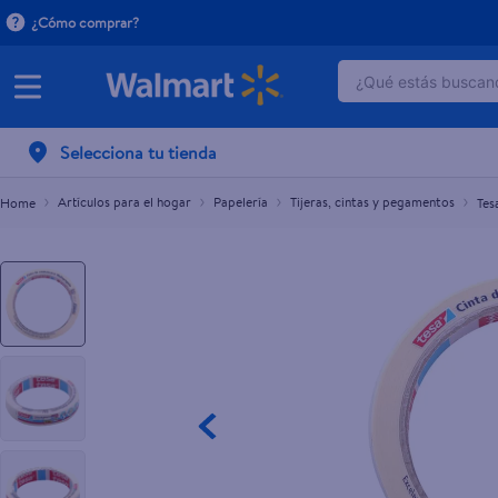
¿Cómo comprar?
¿Qué estás buscand
Tesa Masking 25 m x 18 mm
$1.40
TÉRMINOS MÁ
Selecciona tu tienda
1
.
dove serum 
2
.
dove uv
Artículos para el hogar
Papelería
Tijeras, cintas y pegamentos
Tes
3
.
celulares
4
.
huggies
5
.
pantene mas
6
.
hellmanns
7
.
refrigerador
8
.
ventilador
9
.
pampers