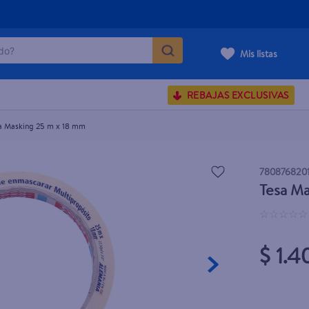
o?
Mis listas
S BUSCADOS
REBAJAS EXCLUSIVAS
corporal
a Masking 25 m x 18 mm
780876820
Tesa Ma
carilla
☆
☆
☆
☆
☆
$ 1.4