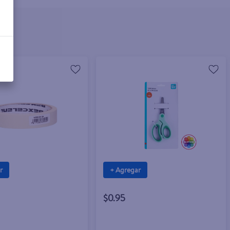
r
+ Agregar
$0.95