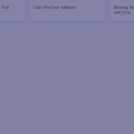
- 1Ud
Cinta Pen Gear Adhesiva
Masking Bexceletn Tape Tirro
34X72Yd