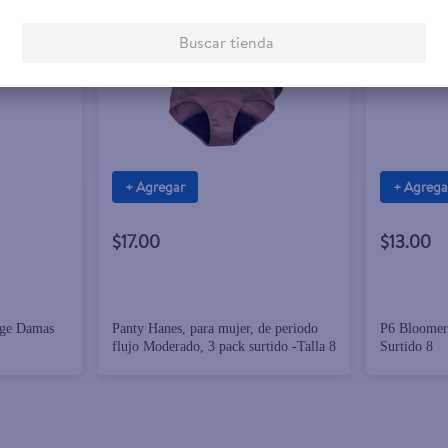
Buscar tienda
+ Agregar
+ Agrega
$17.00
$13.00
ige Damas
Panty Hanes, para mujer, de periodo
P6 Bloomer
flujo Moderado, 3 pack surtido -Talla 8
Surtido 8