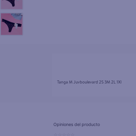
10
.
tv
Tanga M Juvboulevard 2S 3M 2L 1Xl
☆
☆
☆
☆
☆