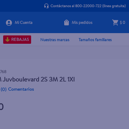
Contáctanos al 800-22000-722
(línea gratuita)
Mis pedidos
$ 0
+ Agregar
REBAJAS
Nuestras marcas
Tamaños familiares
7768
 Juvboulevard 2S 3M 2L 1Xl
Comentarios
(
0
)
0