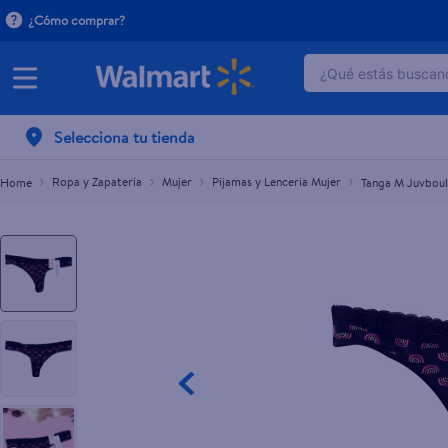
¿Cómo comprar?
¿Qué estás buscand
Tanga M Juvboulevard 2S 3M 2L 1Xl
$2.00
TÉRMINOS MÁ
Selecciona tu tienda
1
.
dove serum 
2
.
dove uv
Ropa y Zapatería
Mujer
Pijamas y Lenceria Mujer
Tanga M Juvboul
3
.
celulares
4
.
huggies
5
.
pantene mas
6
.
hellmanns
7
.
refrigerador
8
.
ventilador
9
.
pampers