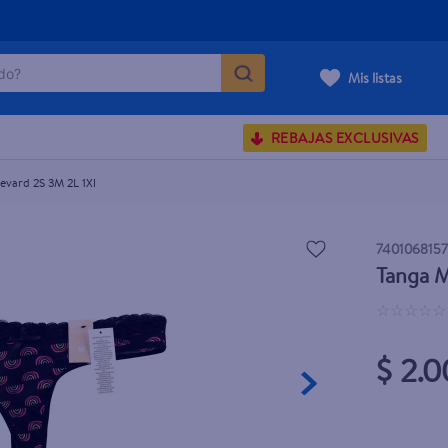
o?
Mis listas
S BUSCADOS
REBAJAS EXCLUSIVAS
corporal
evard 2S 3M 2L 1Xl
740106815
Tanga M
carilla
☆
☆
☆
☆
☆
$ 2.0