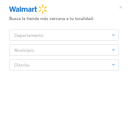
verificar las especificaciones con el fabricante para obtener detalles 
más actualizados.
Busca la tienda más cercana a tu localidad.
Departamento
Municipio
Distrito
☆
☆
☆
☆
☆
0 Calificación promedio
(0 comentarios)
Más reciente
Todos