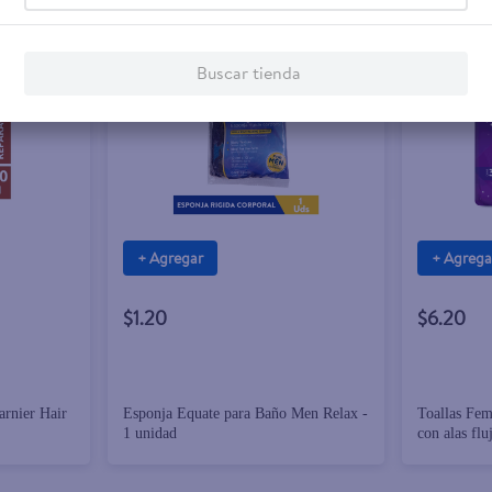
Buscar tienda
+ Agregar
+ Agrega
$1.20
$6.20
arnier Hair
Esponja Equate para Baño Men Relax -
Toallas Fe
1 unidad
con alas fl
piezas