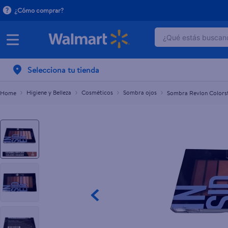
¿Cómo comprar?
¿Qué estás buscand
Sombra Revlon Colorstay insider -3.4 g
$15.99
TÉRMINOS MÁ
Selecciona tu tienda
1
.
dove serum 
2
.
dove uv
Higiene y Belleza
Cosméticos
Sombra ojos
Sombra Revlon Colorsta
3
.
celulares
4
.
pantene mas
5
.
huggies
6
.
hellmanns
7
.
refrigerador
8
.
ventilador
9
.
herbal rosa