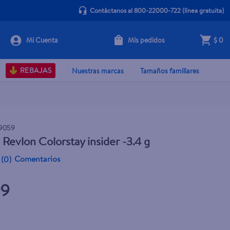
Contáctanos al 800-22000-722
(línea gratuita)
Mis pedidos
$ 0
+ Agregar
REBAJAS
Nuestras marcas
Tamaños familiares
9059
Revlon Colorstay insider -3.4 g
Comentarios
(
0
)
99