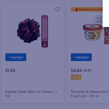
Rebaja exclusiva en línea
+ Agregar
+ Agregar
$1.30
$4.64
$6.65
-
30 %
Esponja Equate Baño con Textura - 1
Mascarilla de Reparación G
Ud
Food Coco - 350 ml