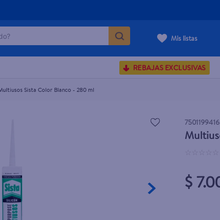
o?
Mis listas
S BUSCADOS
REBAJAS EXCLUSIVAS
corporal
Multiusos Sista Color Blanco - 280 ml
750119941
Multius
carilla
☆
☆
☆
☆
☆
$ 7.0