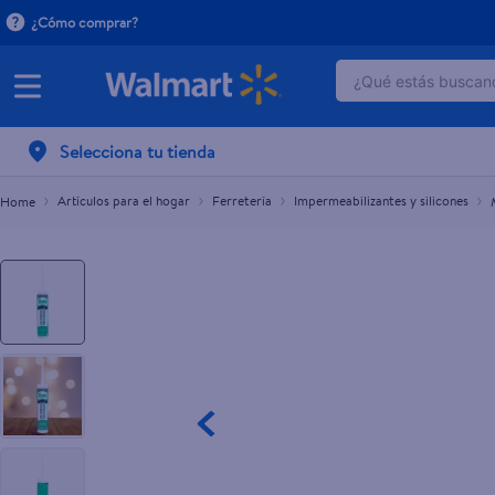
¿Cómo comprar?
¿Qué estás buscand
Multiusos Sista Color Blanco - 280 ml
$7.00
TÉRMINOS MÁ
Selecciona tu tienda
1
.
dove serum 
2
.
dove uv
Artículos para el hogar
Ferretería
Impermeabilizantes y silicones
3
.
celulares
4
.
huggies
5
.
pantene mas
6
.
hellmanns
7
.
refrigerador
8
.
ventilador
9
.
pampers