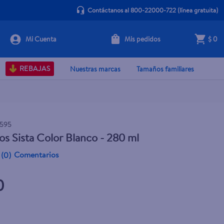
Contáctanos al 800-22000-722
(línea gratuita)
Mis pedidos
$ 0
+ Agregar
REBAJAS
Nuestras marcas
Tamaños familiares
6595
os Sista Color Blanco - 280 ml
Comentarios
(
0
)
0