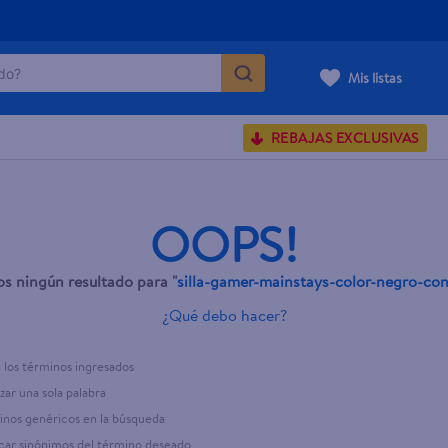
o?
Mis listas
S BUSCADOS
REBAJAS EXCLUSIVAS
corporal
OOPS!
 ningún resultado para "
silla-gamer-mainstays-color-negro-co
carilla
¿Qué debo hacer?
los términos ingresados
izar una sola palabra
minos genéricos en la búsqueda
car sinónimos del término deseado