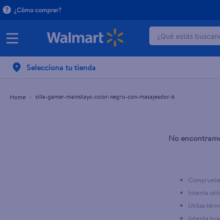
¿Cómo comprar?
¿Qué estás buscand
TÉRMINOS MÁ
Selecciona tu tienda
1
.
dove serum 
2
.
dove uv
silla-gamer-mainstays-color-negro-con-masajeador-6
3
.
celulares
4
.
huggies
No encontramos
5
.
pantene mas
6
.
hellmanns
7
.
refrigerador
Comprueba 
8
.
ventilador
Intenta util
Utiliza tér
9
.
pampers
Intenta bus