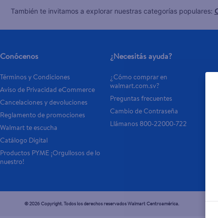
C
También te invitamos a explorar nuestras categorías populares:
Conócenos
¿Necesitás ayuda?
Términos y Condiciones
¿Cómo comprar en 
walmart.com.sv?
Aviso de Privacidad eCommerce 
Preguntas frecuentes
Cancelaciones y devoluciones
Cambio de Contraseña
Reglamento de promociones
Llámanos 800-22000-722
Walmart te escucha
Catálogo Digital
Productos PYME ¡Orgullosos de lo 
nuestro!
© 2026 Copyright. Todos los derechos reservados Walmart Centroamérica.