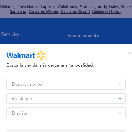
elulares
Línea blanca
Laptops
Colchones
Pantallas
Antigripales
Suple
,
,
,
,
,
,
Samsung
Celulares iPhone
Celulares Xiaomi
Celulares Honor
,
,
,
.
Servicios
Financiamiento
Tarjeta de regalo
Tarjeta de Crédito
Otros servicios:
- Remesas
Busca la tienda más cercana a tu localidad.
- Pagos de servicios
Departamento
Municipio
Distrito