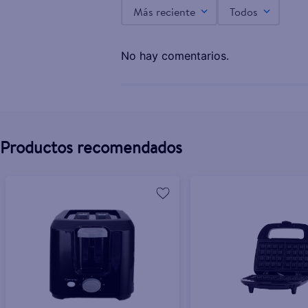
Más reciente
Todos
Sandwichera Proctor Silex 25415PS
No hay comentarios.
$50.00
Productos recomendados