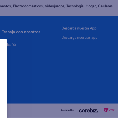
mentos
Electrodomésticos
Videojuegos
Tecnología
Hogar
Celulares
,
,
,
,
,
Descarga nuestra App
Trabaja con nosotros
Descarga nuestras app
Aplica Ya
Powered by