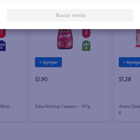
Buscar tienda
+ Agregar
+ Agrega
$1.90
$1.28
 Mosh -
Salsa Ketchup Campero - 397g
Avena Quak
g