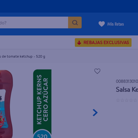
o?
Mis listas
S BUSCADOS
REBAJAS EXCLUSIVAS
corporal
s de tomate ketchup - 520 g
carilla
008831301
Salsa K
☆
☆
☆
☆
☆