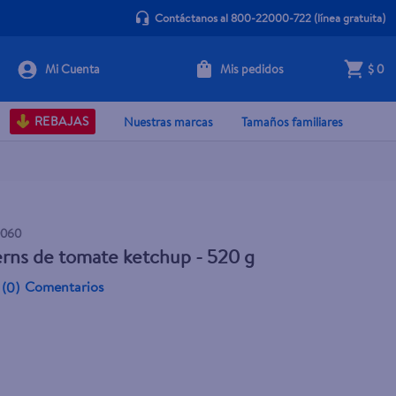
Contáctanos al 800-22000-722
(línea gratuita)
Mis pedidos
$ 0
Agotado
REBAJAS
Nuestras marcas
Tamaños familiares
0060
erns de tomate ketchup - 520 g
Comentarios
(
0
)