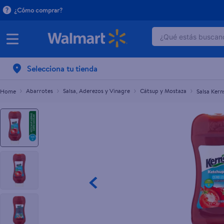
¿Cómo comprar?
¿Qué estás buscand
Salsa Kerns de tomate ketchup - 520 g
TÉRMINOS MÁ
Selecciona tu tienda
1
.
dove serum 
2
.
dove uv
Abarrotes
Salsa, Aderezos y Vinagre
Cátsup y Mostaza
Salsa Kern
3
.
pantene mas
4
.
celulares
5
.
huggies
6
.
hellmanns
7
.
refrigerador
8
.
ventilador
9
.
herbal rosa