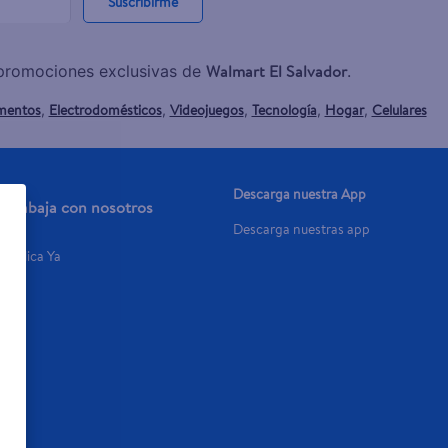
Suscribirme
Walmart El Salvador
y promociones exclusivas de
.
mentos
Electrodomésticos
Videojuegos
Tecnología
Hogar
Celulares
,
,
,
,
,
Descarga nuestra App
Trabaja con nosotros
Descarga nuestras app
Aplica Ya