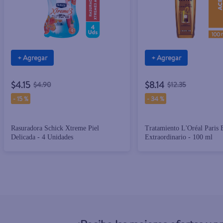
+ Agregar
+ Agregar
$4.15
$8.14
$4.90
$12.35
-
15 %
-
34 %
Rasuradora Schick Xtreme Piel
Tratamiento L'Oréal Paris 
Delicada - 4 Unidades
Extraordinario - 100 ml