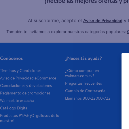
¡Recibe las mejores ofertas y 
Aviso de Privacidad
Al suscribirme, acepto el
y 
C
También te invitamos a explorar nuestras categorías populares:
Conócenos
¿Necesitás ayuda?
Términos y Condiciones
¿Cómo comprar en 
walmart.com.sv?
Aviso de Privacidad eCommerce 
Preguntas frecuentes
Cancelaciones y devoluciones
Cambio de Contraseña
Reglamento de promociones
Llámanos 800-22000-722
Walmart te escucha
Catálogo Digital
Productos PYME ¡Orgullosos de lo 
nuestro!