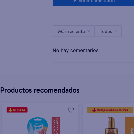
Repuesto Máquina Afeitar Gillette Mach3 3 Hojas 
$12.40
Más reciente
Todos
No hay comentarios.
Productos recomendados
Rebaja exclusiva en línea