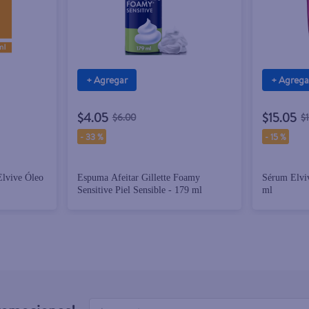
+ Agregar
+ Agrega
$4.05
$15.05
$6.00
$
-
33 %
-
15 %
Elvive Óleo
Espuma Afeitar Gillette Foamy
Sérum Elviv
Sensitive Piel Sensible - 179 ml
ml