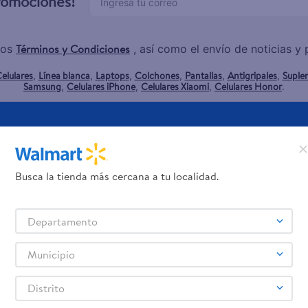
promociones!
Términos y Condiciones
los
, así como el envío de noticias 
elulares
Línea blanca
Laptops
Colchones
Pantallas
Antigripales
Suple
,
,
,
,
,
,
Samsung
Celulares iPhone
Celulares Xiaomi
Celulares Honor
,
,
,
.
Servicios
Financiamiento
Tarjeta de regalo
Busca la tienda más cercana a tu localidad.
Tarjeta de Crédito
Otros servicios:
- Remesas
Departamento
- Pagos de servicios
Municipio
Distrito