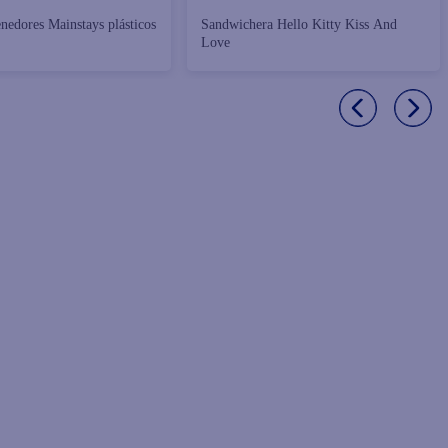
enedores Mainstays plásticos
Sandwichera Hello Kitty Kiss And
Love