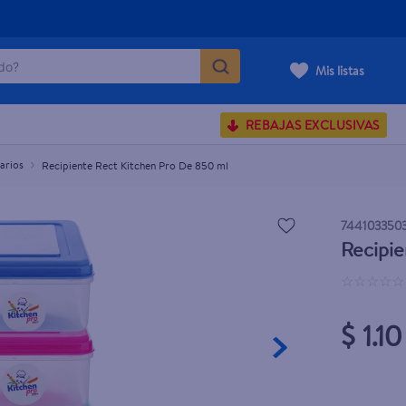
o?
Mis listas
S BUSCADOS
REBAJAS EXCLUSIVAS
corporal
arios
Recipiente Rect Kitchen Pro De 850 ml
carilla
744103350
Recipie
☆
☆
☆
☆
☆
$ 1.10