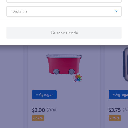
Distrito
Buscar tienda
Rebaja e
+ Agregar
+ Agrega
$3.00
$3.75
$9.00
$5
-
67 %
-
25 %