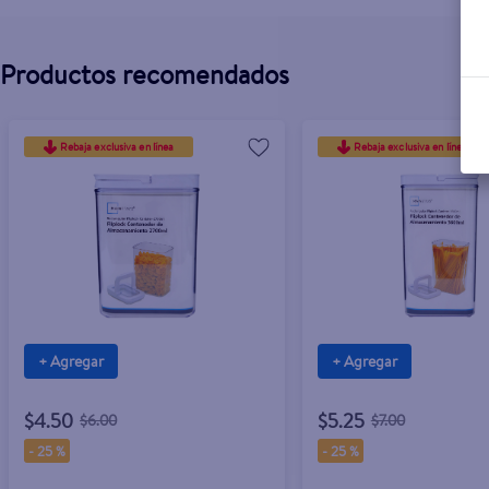
Productos recomendados
Rebaja exclusiva en línea
Rebaja exclusiva en línea
+ Agregar
+ Agregar
$4.50
$5.25
$6.00
$7.00
-
25 %
-
25 %