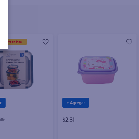
xclusiva en línea
r
+ Agregar
$2.31
.00