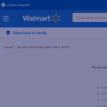
¿Cómo comprar?
¿Qué estás buscand
TÉRMINOS MÁ
Selecciona tu tienda
1
.
dove serum 
2
.
dove uv
p6-panty-corte-bajo-hanes-nina-t-4-a127
3
.
celulares
4
.
huggies
No encon
5
.
pantene mas
6
.
hellmanns
7
.
refrigerador
Comp
8
.
ventilador
Inte
Util
9
.
pampers
Inte