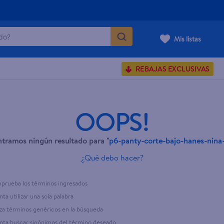
o?
Mis listas
S BUSCADOS
REBAJAS EXCLUSIVAS
corporal
OOPS!
tramos ningún resultado para "
p6-panty-corte-bajo-hanes-nina
carilla
¿Qué debo hacer?
rueba los términos ingresados
nta utilizar una sola palabra
iza términos genéricos en la búsqueda
nta buscar sinónimos del término deseado