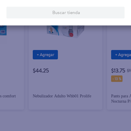
Buscar tienda
+ Agregar
+ Agrega
$44.25
$13.75
$1
-
13 %
ts comfort
Nebulizador Adulto Whb01 Prolife
Pants para 
Nocturna P