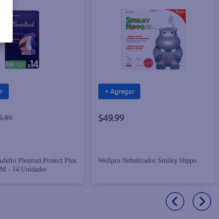
r
+ Agregar
$49.99
5.89
Adulto Plenitud Protect Plus
Wellpro Nebulizador Smiley Hippo
/M - 14 Unidades