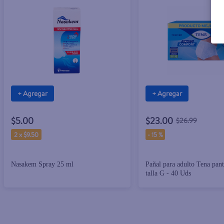
+ Agregar
+ Agregar
$5.00
$23.00
$26.99
2 x $9.50
-
15 %
Nasakem Spray 25 ml
Pañal para adulto Tena pan
talla G - 40 Uds