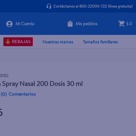
Contáctanos al 800-22000-722
(línea gratuita)
Mis pedidos
$ 0
+ Agregar
REBAJAS
Nuestras marcas
Tamaños familiares
0182
a Spray Nasal 200 Dosis 30 ml
Comentarios
(
0
)
5