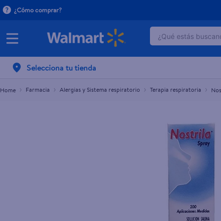
¿Cómo comprar?
¿Qué estás buscand
Nostrila Spray Nasal 200 Dosis 30 ml
$5.35
TÉRMINOS MÁ
Selecciona tu tienda
1
.
dove serum 
2
.
dove uv
Farmacia
Alergias y Sistema respiratorio
Terapia respiratoria
Nos
3
.
celulares
4
.
huggies
5
.
pantene mas
6
.
hellmanns
7
.
refrigerador
8
.
ventilador
9
.
pampers