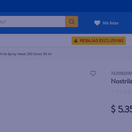
o?
Mis listas
S BUSCADOS
REBAJAS EXCLUSIVAS
corporal
trila Spray Nasal 200 Dosis 30 ml
742000200
Nostril
carilla
☆
☆
☆
☆
☆
$ 5.3