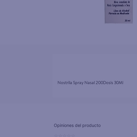
10
.
tv
Nostrila Spray Nasal 200Dosis 30Ml
☆
☆
☆
☆
☆