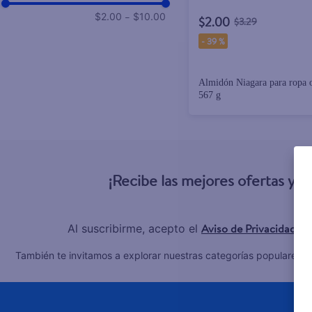
–
$2.00
$10.00
$2.00
$3.29
-
39 %
Almidón Niagara para ropa o
567 g
¡Recibe las mejores ofertas y 
Aviso de Privacidad
Al suscribirme, acepto el
y 
C
También te invitamos a explorar nuestras categorías populares: