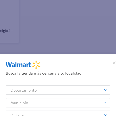
riginal -
promociones!
Busca la tienda más cercana a tu localidad.
Términos y Condiciones
los
, así como el envío de noticias 
Departamento
elulares
Línea blanca
Laptops
Colchones
Pantallas
Antigripales
Suple
,
,
,
,
,
,
Samsung
Celulares iPhone
Celulares Xiaomi
Celulares Honor
,
,
,
.
Municipio
Distrito