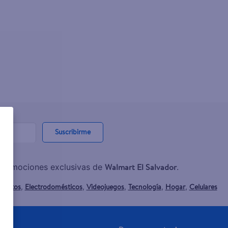
Suscribirme
Walmart El Salvador
y promociones exclusivas de
.
mentos
Electrodomésticos
Videojuegos
Tecnología
Hogar
Celulares
,
,
,
,
,