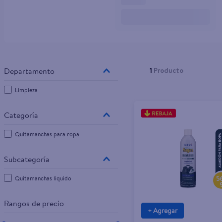
10
.
tv
1
Producto
Limpieza
Quitamanchas para ropa
Quitamanchas liquido
Rangos de precio
+ Agregar