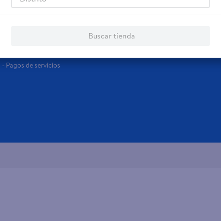
Servicios
Financiamiento
Tarjeta de regalo
Tarjeta de Crédito
Buscar tienda
Otros servicios:
- Remesas
- Pagos de servicios