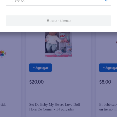
Distrito
Buscar tienda
+ Agregar
+ Agrega
$20.00
$8.00
rtida
Set De Baby My Sweet Love Doll
El bebé sua
Hora De Comer - 14 pulgadas
un tierno m
brindar com