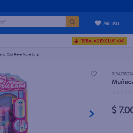
o?
orp
Mis listas
S BUSCADOS
REBAJAS EXCLUSIVAS
corporal
land Cuti Reve Mune Sorp
019473527
Muñeca 
carilla
☆
☆
☆
☆
☆
$ 7.0