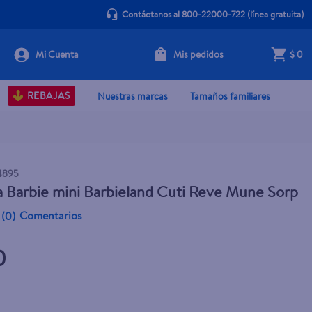
Contáctanos al 800-22000-722
(línea gratuita)
Mis pedidos
$ 0
+ Agregar
REBAJAS
Nuestras marcas
Tamaños familiares
4895
Barbie mini Barbieland Cuti Reve Mune Sorp
Comentarios
(
0
)
0