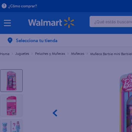
¿Cómo comprar?
¿Qué estás buscand
Muñeca Barbie mini Barbieland Cuti Reve Mune S
$7.00
TÉRMINOS MÁ
Selecciona tu tienda
1
.
dove serum 
2
.
dove uv
Juguetes
Peluches y Muñecas
Muñecas
Muñeca Barbie mini Barbie
3
.
celulares
4
.
huggies
5
.
pantene mas
6
.
hellmanns
7
.
refrigerador
8
.
ventilador
9
.
pampers