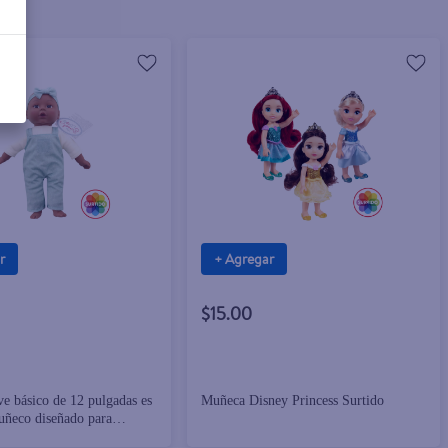
r
+ Agregar
$15.00
ve básico de 12 pulgadas es
Muñeca Disney Princess Surtido
uñeco diseñado para
pañía y fomentar el juego