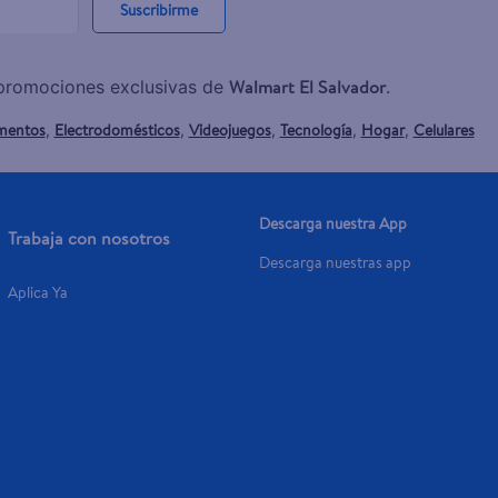
Suscribirme
Walmart El Salvador
y promociones exclusivas de
.
mentos
Electrodomésticos
Videojuegos
Tecnología
Hogar
Celulares
,
,
,
,
,
Descarga nuestra App
Trabaja con nosotros
Descarga nuestras app
Aplica Ya