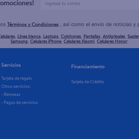
promociones!
Términos y Condiciones
los
, así como el envío de noticias 
elulares
Línea blanca
Laptops
Colchones
Pantallas
Antigripales
Suple
,
,
,
,
,
,
Samsung
Celulares iPhone
Celulares Xiaomi
Celulares Honor
,
,
,
.
Servicios
Financiamiento
Tarjeta de regalo
Tarjeta de Crédito
Otros servicios:
- Remesas
- Pagos de servicios