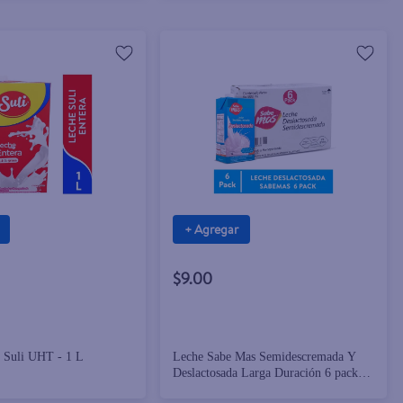
+ Agregar
$9.00
 Suli UHT - 1 L
Leche Sabe Mas Semidescremada Y
Deslactosada Larga Duración 6 pack -
6 L