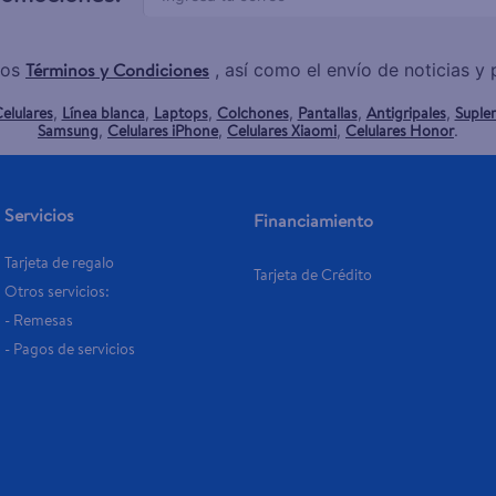
Términos y Condiciones
los
, así como el envío de noticias 
elulares
Línea blanca
Laptops
Colchones
Pantallas
Antigripales
Suple
,
,
,
,
,
,
Samsung
Celulares iPhone
Celulares Xiaomi
Celulares Honor
,
,
,
.
Servicios
Financiamiento
Tarjeta de regalo
Tarjeta de Crédito
Otros servicios:
- Remesas
- Pagos de servicios