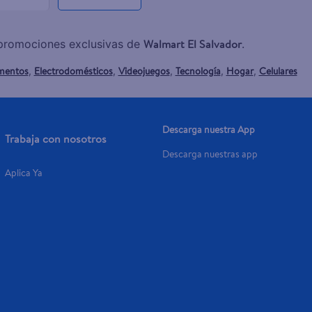
Walmart El Salvador
y promociones exclusivas de
.
mentos
Electrodomésticos
Videojuegos
Tecnología
Hogar
Celulares
,
,
,
,
,
Descarga nuestra App
Trabaja con nosotros
Descarga nuestras app
Aplica Ya