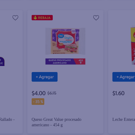
+ Agregar
+ Agregar
$4.00
$1.60
$6.15
-
35 %
Rallado -
Queso Great Value procesado
Leche Entera
americano - 454 g