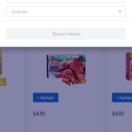
Distrito
Buscar tienda
+ Agregar
+ Agrega
$4.10
$4.10