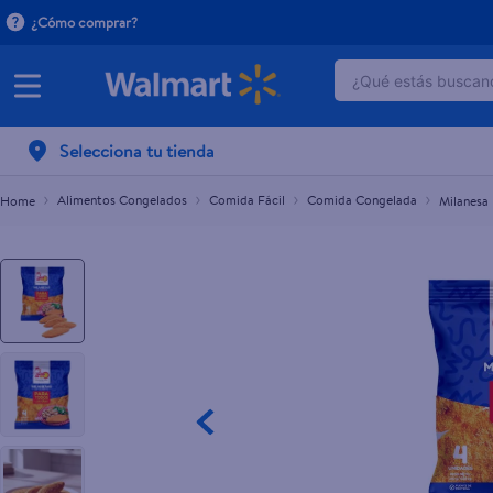
¿Cómo comprar?
¿Qué estás buscand
Milanesa Pollo Sello De Oro Empanizada - 380 g
$2.00
TÉRMINOS MÁ
Selecciona tu tienda
1
.
dove serum 
2
.
dove uv
Alimentos Congelados
Comida Fácil
Comida Congelada
Milanesa
3
.
celulares
4
.
huggies
5
.
pantene mas
6
.
hellmanns
7
.
refrigerador
8
.
ventilador
9
.
pampers