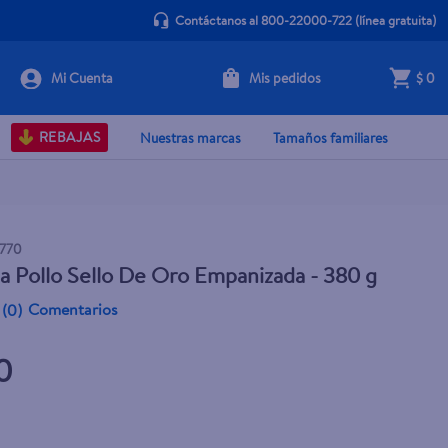
Contáctanos al 800-22000-722
(línea gratuita)
Mis pedidos
$ 0
+ Agregar
REBAJAS
Nuestras marcas
Tamaños familiares
770
a Pollo Sello De Oro Empanizada - 380 g
Comentarios
(
0
)
0