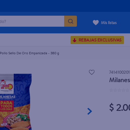
o?
Mis listas
S BUSCADOS
REBAJAS EXCLUSIVAS
corporal
 Pollo Sello De Oro Empanizada - 380 g
7414100201
Milanes
carilla
☆
☆
☆
☆
☆
$ 2.0