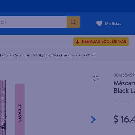
o?
Black Lavable - 7.2 ml
Mis listas
S BUSCADOS
REBAJAS EXCLUSIVAS
corporal
estañas Maybelline NY Sky High Very Black Lavable - 7.2 ml
004155459
Máscara
carilla
Black L
☆
☆
☆
☆
☆
$ 16.