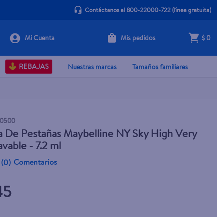
Contáctanos al 800-22000-722
(línea gratuita)
Mis pedidos
$ 0
+ Agregar
REBAJAS
Nuestras marcas
Tamaños familiares
0500
 De Pestañas Maybelline NY Sky High Very
avable - 7.2 ml
Comentarios
(
0
)
45