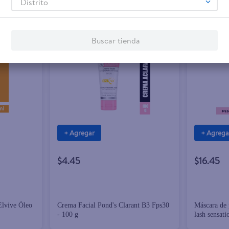
Distrito
Buscar tienda
+ Agregar
+ Agrega
$4.45
$16.45
Elvive Óleo
Crema Facial Pond's Clarant B3 Fps30
Máscara de 
- 100 g
lash sensati