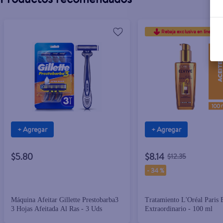
Rebaja exclusiva en línea
+ Agregar
+ Agregar
$5.80
$8.14
$12.35
-
34 %
Máquina Afeitar Gillette Prestobarba3
Tratamiento L'Oréal Paris 
3 Hojas Afeitada Al Ras - 3 Uds
Extraordinario - 100 ml