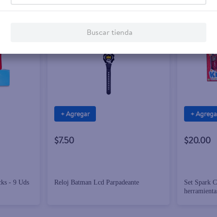
Buscar tienda
+ Agregar
+ Agrega
$7.50
$20.00
ks - 9 Uds
Reloj Batman Lcd Parpadeante
Set Spark C
herramientas