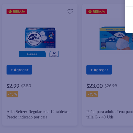
+ Agregar
+ Agregar
$2.99
$23.00
$3.50
$26.99
-
15 %
-
15 %
Alka Seltzer Regular caja 12 tabletas -
Pañal para adulto Tena pan
Precio indicado por caja
talla G - 40 Uds