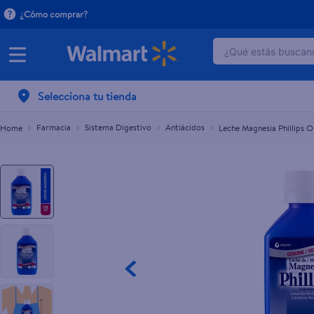
¿Cómo comprar?
¿Qué estás buscand
Leche Magnesia Phillips Original - 120 ml
$3.80
TÉRMINOS MÁ
Selecciona tu tienda
1
.
dove serum 
2
.
dove uv
Farmacia
Sistema Digestivo
Antiácidos
Leche Magnesia Phillips Or
3
.
celulares
4
.
huggies
5
.
pantene mas
6
.
hellmanns
7
.
refrigerador
8
.
ventilador
9
.
pampers