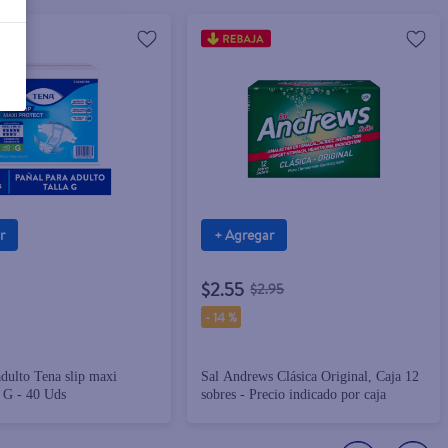
r
+ Agregar
$2.55
$2.95
-
14 %
adulto Tena slip maxi
Sal Andrews Clásica Original, Caja 12
a G - 40 Uds
sobres - Precio indicado por caja