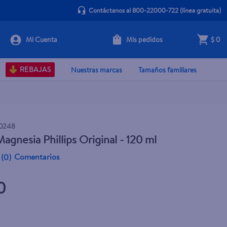
Contáctanos al 800-22000-722
(línea gratuita)
Mis pedidos
$ 0
+ Agregar
REBAJAS
Nuestras marcas
Tamaños familiares
0248
agnesia Phillips Original - 120 ml
Comentarios
(
0
)
0