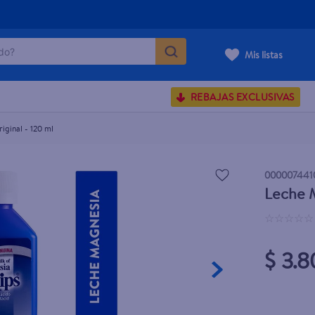
o?
Mis listas
S BUSCADOS
REBAJAS EXCLUSIVAS
corporal
iginal - 120 ml
000007441
Leche M
carilla
☆
☆
☆
☆
☆
$ 3.8