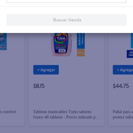
Buscar tienda
+ Agregar
+ Agrega
$8.15
$44.75
ts comfort
Tabletas masticables Tums sabores
Pañal para 
frasco 48 tabletas - Precio indicado por
protect tall
frasco