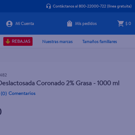
Contáctanos al 800-22000-722
(línea gratuita)
Mis pedidos
$ 0
+ Agregar
REBAJAS
Nuestras marcas
Tamaños familiares
1482
eslactosada Coronado 2% Grasa - 1000 ml
Comentarios
(
0
)
0