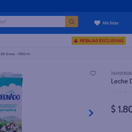
o?
l
Mis listas
S BUSCADOS
REBAJAS EXCLUSIVAS
corporal
2% Grasa - 1000 ml
744101350
carilla
Leche D
☆
☆
☆
☆
☆
$ 1.8