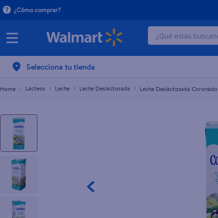
¿Cómo comprar?
¿Qué estás buscand
Leche Deslactosada Coronado 2% Grasa - 1000 m
$1.80
TÉRMINOS MÁ
Selecciona tu tienda
1
.
dove serum 
2
.
dove uv
Lácteos
Leche
Leche Deslactosada
Leche Deslactosada Coronado 
3
.
celulares
4
.
pantene mas
5
.
huggies
6
.
hellmanns
7
.
refrigerador
8
.
ventilador
9
.
herbal rosa