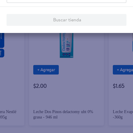
Buscar tienda
+ Agregar
+ Agrega
$2.00
$1.65
ra Nestlé
Leche Dos Pinos delactomy uht 0%
Leche Evapo
395g
grasa - 946 ml
-360g