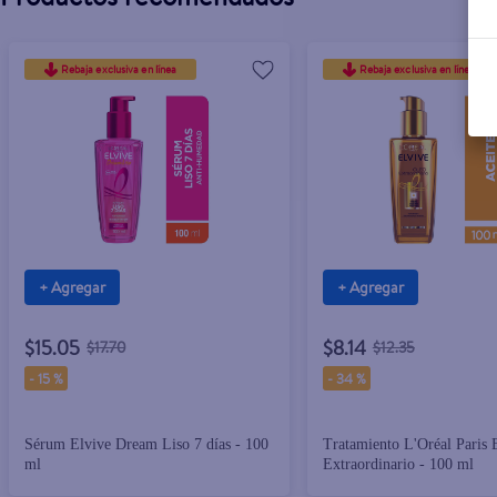
Rebaja exclusiva en línea
Rebaja exclusiva en línea
+ Agregar
+ Agregar
$15.05
$8.14
$17.70
$12.35
-
15 %
-
34 %
Sérum Elvive Dream Liso 7 días - 100
Tratamiento L'Oréal Paris 
ml
Extraordinario - 100 ml