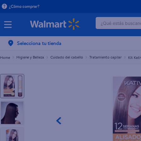
¿Cómo comprar?
¿Qué estás buscand
Kit Kativa Alisado Brasil Keratina - 225 ml
$14.00
TÉRMINOS MÁ
Selecciona tu tienda
1
.
dove serum 
2
.
dove uv
Higiene y Belleza
Cuidado del cabello
Tratamiento capilar
Kit Kati
3
.
celulares
4
.
huggies
5
.
pantene mas
6
.
hellmanns
7
.
refrigerador
8
.
ventilador
9
.
pampers