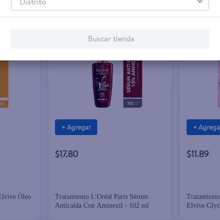
Distrito
Buscar tienda
+ Agregar
+ Agrega
$17.80
$11.89
Elvive Óleo
Tratamiento L'Oréal Paris Sérum
Tratamiento
Anticaída Con Aminexil - 102 ml
Elvive Glyc