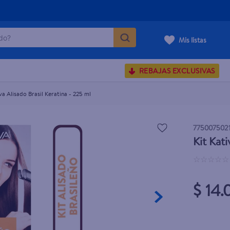
o?
Mis listas
S BUSCADOS
REBAJAS EXCLUSIVAS
corporal
va Alisado Brasil Keratina - 225 ml
775007502
Kit Kati
carilla
☆
☆
☆
☆
☆
$ 14.