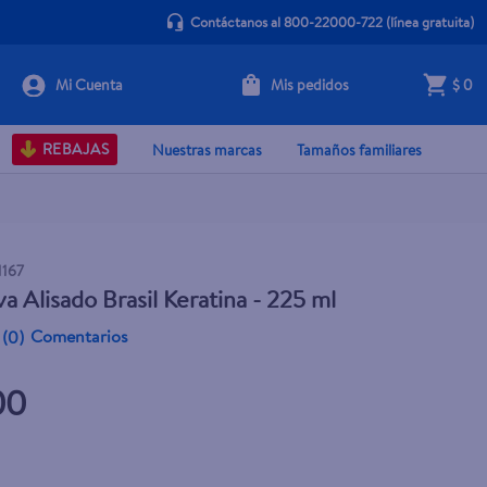
Contáctanos al 800-22000-722
(línea gratuita)
Mis pedidos
$ 0
+ Agregar
REBAJAS
Nuestras marcas
Tamaños familiares
1167
va Alisado Brasil Keratina - 225 ml
Comentarios
(
0
)
00