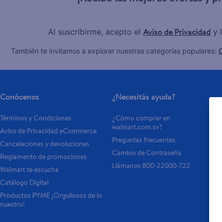
Aviso de Privacidad
Al suscribirme, acepto el
y 
C
También te invitamos a explorar nuestras categorías populares:
Conócenos
¿Necesitás ayuda?
Términos y Condiciones
¿Cómo comprar en 
walmart.com.sv?
Aviso de Privacidad eCommerce 
Preguntas frecuentes
Cancelaciones y devoluciones
Cambio de Contraseña
Reglamento de promociones
Llámanos 800-22000-722
Walmart te escucha
Catálogo Digital
Productos PYME ¡Orgullosos de lo 
nuestro!