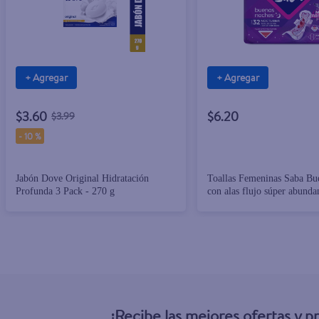
+ Agregar
+ Agregar
$3.60
$6.20
$3.99
-
10 %
Jabón Dove Original Hidratación
Toallas Femeninas Saba Bu
Profunda 3 Pack - 270 g
con alas flujo súper abunda
piezas
¡Recibe las mejores ofertas y 