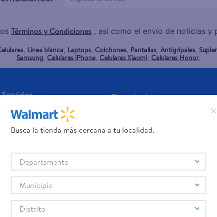
Términos y Condiciones
los
, así como el envío de noticias 
elulares
Línea blanca
Laptops
Colchones
Pantallas
Antigripales
Suple
,
,
,
,
,
,
Samsung
Celulares iPhone
Celulares Xiaomi
Celulares Honor
,
,
,
.
Servicios
Financiamiento
Tarjeta de regalo
Tarjeta de Crédito
Otros servicios:
Busca la tienda más cercana a tu localidad.
- Remesas
- Pagos de servicios
Departamento
Municipio
Distrito