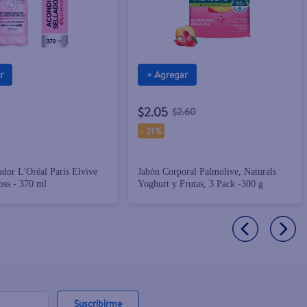
r
+ Agregar
$2.05
$2.60
-
21 %
dor L'Oréal Paris Elvive
Jabón Corporal Palmolive, Naturals
oss - 370 ml
Yoghurt y Frutas, 3 Pack -300 g
Suscribirme