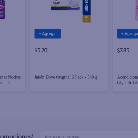
+ Agregar
+ Agrega
$5.70
$7.85
enas Noches
Jabón Dove Original 6 Pack - 540 g
Acondiciona
nte - 32
Glycolic Gl
promociones!