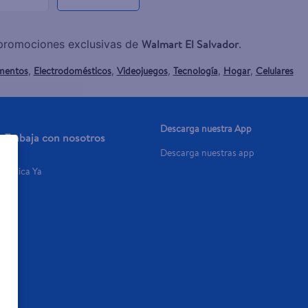
Walmart El Salvador
y promociones exclusivas de
.
mentos
Electrodomésticos
Videojuegos
Tecnología
Hogar
Celulares
,
,
,
,
,
Descarga nuestra App
Trabaja con nosotros
Descarga nuestras app
Aplica Ya