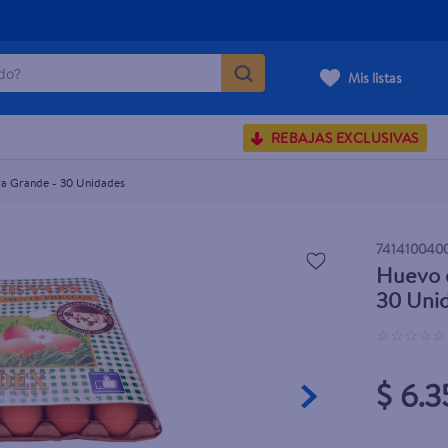
o?
de - 30 Unidades
Mis listas
S BUSCADOS
REBAJAS EXCLUSIVAS
corporal
ra Grande - 30 Unidades
carilla
741410040
Huevo d
30 Uni
☆
☆
☆
☆
☆
$ 6.3