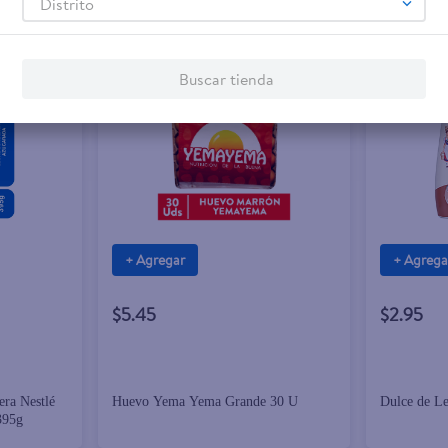
Distrito
Buscar tienda
+ Agregar
+ Agrega
$5.45
$2.95
ra Nestlé
Huevo Yema Yema Grande 30 U
Dulce de Le
395g