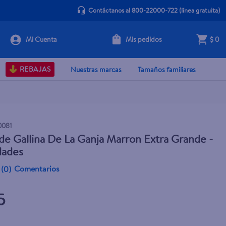
Contáctanos al 800-22000-722
(línea gratuita)
Mis pedidos
$ 0
+ Agregar
REBAJAS
Nuestras marcas
Tamaños familiares
0081
e Gallina De La Ganja Marron Extra Grande -
dades
Comentarios
(
0
)
5