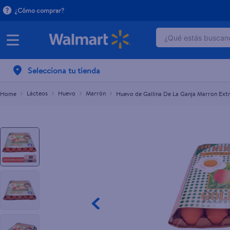
¿Cómo comprar?
¿Qué estás buscand
Huevo de Gallina De La Ganja Marron Extra Gran
$6.35
TÉRMINOS MÁ
Selecciona tu tienda
1
.
dove serum 
2
.
dove uv
Lácteos
Huevo
Marrón
Huevo de Gallina De La Ganja Marron Ext
3
.
pantene mas
4
.
celulares
5
.
huggies
6
.
hellmanns
7
.
refrigerador
8
.
ventilador
9
.
herbal rosa