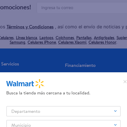
promociones!
Términos y Condiciones
los
, así como el envío de noticias 
elulares
Línea blanca
Laptops
Colchones
Pantallas
Antigripales
Suple
,
,
,
,
,
,
Samsung
Celulares iPhone
Celulares Xiaomi
Celulares Honor
,
,
,
.
Servicios
Financiamiento
Tarjeta de regalo
Tarjeta de Crédito
Otros servicios:
- Remesas
Busca la tienda más cercana a tu localidad.
- Pagos de servicios
Departamento
Municipio