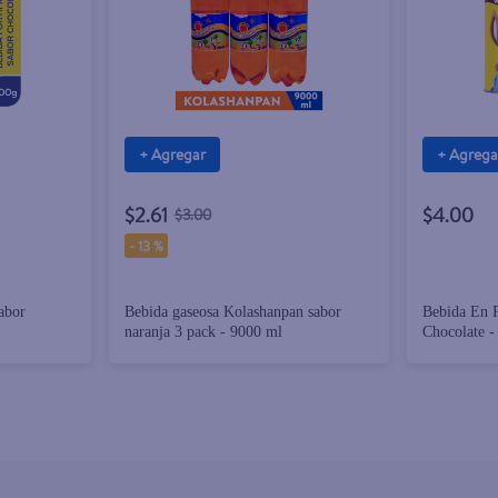
+ Agregar
+ Agrega
$2.61
$4.00
$3.00
-
13 %
abor
Bebida gaseosa Kolashanpan sabor
Bebida En 
naranja 3 pack - 9000 ml
Chocolate -