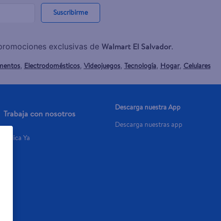
Suscribirme
Walmart El Salvador
y promociones exclusivas de
.
mentos
Electrodomésticos
Videojuegos
Tecnología
Hogar
Celulares
,
,
,
,
,
Descarga nuestra App
Trabaja con nosotros
Descarga nuestras app
Aplica Ya