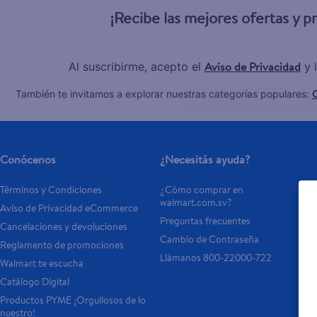
¡Recibe las mejores ofertas y 
Aviso de Privacidad
Al suscribirme, acepto el
y 
C
También te invitamos a explorar nuestras categorías populares:
Conócenos
¿Necesitás ayuda?
Términos y Condiciones
¿Cómo comprar en 
walmart.com.sv?
Aviso de Privacidad eCommerce 
Preguntas frecuentes
Cancelaciones y devoluciones
Cambio de Contraseña
Reglamento de promociones
Llámanos 800-22000-722
Walmart te escucha
Catálogo Digital
Productos PYME ¡Orgullosos de lo 
nuestro!