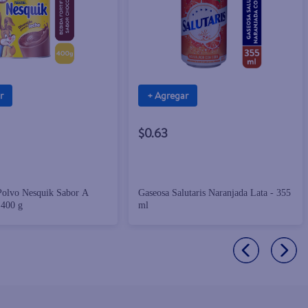
r
+ Agregar
$0.63
Polvo Nesquik Sabor A
Gaseosa Salutaris Naranjada Lata - 355
 400 g
ml