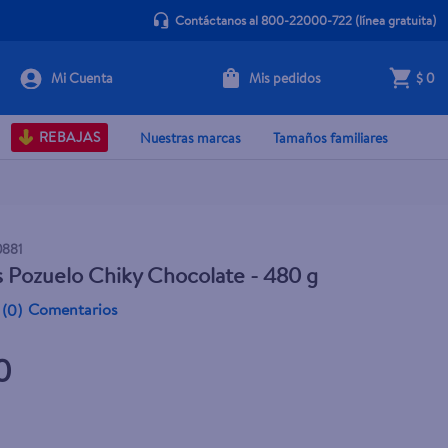
Contáctanos al 800-22000-722
(línea gratuita)
Mis pedidos
$ 0
+ Agregar
REBAJAS
Nuestras marcas
Tamaños familiares
0881
s Pozuelo Chiky Chocolate - 480 g
Comentarios
(
0
)
0