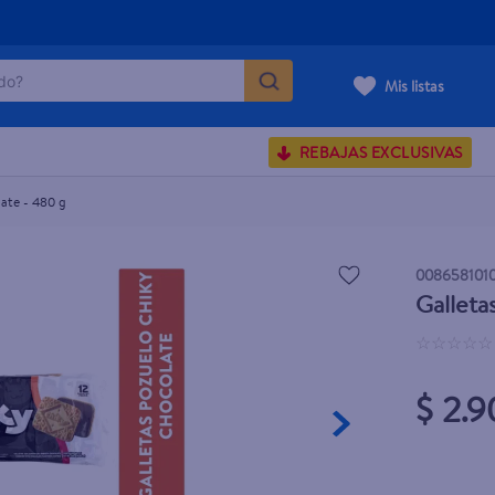
o?
Mis listas
S BUSCADOS
REBAJAS EXCLUSIVAS
corporal
late - 480 g
carilla
008658101
Galleta
☆
☆
☆
☆
☆
$ 2.9