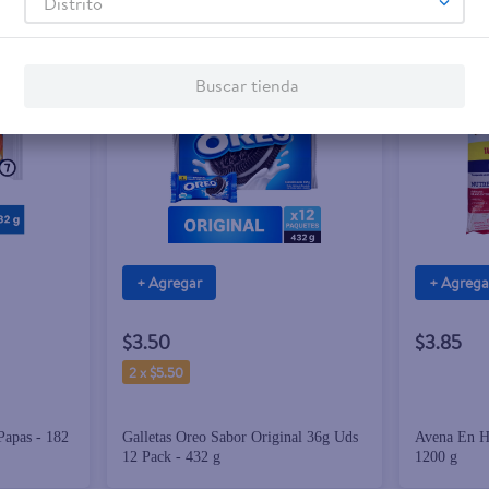
Distrito
Buscar tienda
+ Agregar
+ Agrega
$3.50
$3.85
2 x $5.50
Papas - 182
Galletas Oreo Sabor Original 36g Uds
Avena En H
12 Pack - 432 g
1200 g