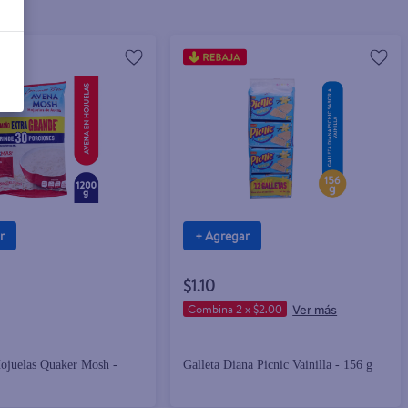
r
+ Agregar
$1.10
Combina 2 x $2.00
ojuelas Quaker Mosh -
Galleta Diana Picnic Vainilla - 156 g