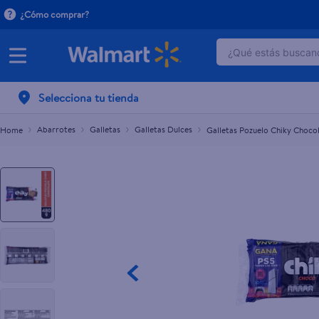
¿Cómo comprar?
¿Qué estás buscand
Galletas Pozuelo Chiky Chocolate - 480 g
$2.90
TÉRMINOS MÁ
Selecciona tu tienda
1
.
dove serum 
2
.
dove uv
Abarrotes
Galletas
Galletas Dulces
Galletas Pozuelo Chiky Choco
3
.
pantene mas
4
.
celulares
5
.
huggies
6
.
hellmanns
7
.
refrigerador
8
.
ventilador
9
.
herbal rosa