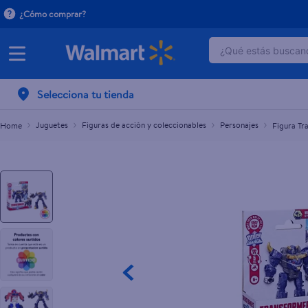
¿Cómo comprar?
¿Qué estás buscand
Figura Transformers Cyberworld Cyber Changers
$15.00
TÉRMINOS MÁ
Selecciona tu tienda
1
.
dove serum 
2
.
dove uv
Juguetes
Figuras de acción y coleccionables
Personajes
Figura Tr
3
.
celulares
4
.
huggies
5
.
pantene mas
6
.
hellmanns
7
.
refrigerador
8
.
ventilador
9
.
pampers