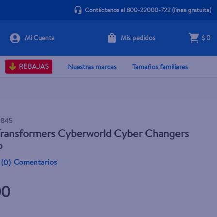
Contáctanos al 800-22000-722
(línea gratuita)
Mis pedidos
$ 0
+ Agregar
REBAJAS
Nuestras marcas
Tamaños familiares
9845
 Transformers Cyberworld Cyber Changers
o
Comentarios
(
0
)
00