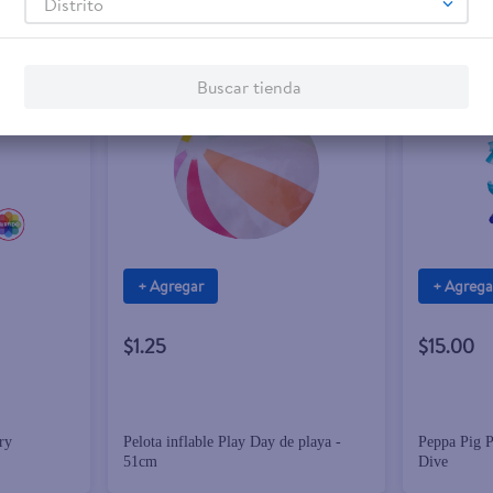
Distrito
Buscar tienda
+ Agregar
+ Agrega
$1.25
$15.00
ry
Pelota inflable Play Day de playa -
Peppa Pig 
51cm
Dive