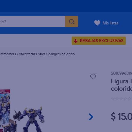
o?
 colorido
Mis listas
S BUSCADOS
REBAJAS EXCLUSIVAS
corporal
ansformers Cyberworld Cyber Changers colorido
501099631
Figura
carilla
colorid
☆
☆
☆
☆
☆
$ 15.