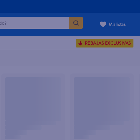
o?
Mis listas
S BUSCADOS
REBAJAS EXCLUSIVAS
corporal
carilla