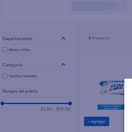
10
.
pampers
1
Producto
Bebes y Niños
Toallitas Húmedas
Rangos de precio
–
$1.00
$10.00
+ Agregar