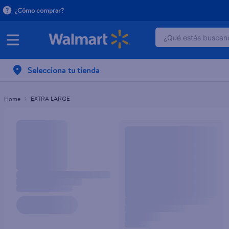
¿Cómo comprar?
¿Qué estás buscand
TÉRMINOS MÁ
Selecciona tu tienda
1
.
dove serum 
2
.
dove uv
EXTRA LARGE
3
.
pantene mas
4
.
celulares
5
.
huggies
6
.
hellmanns
7
.
refrigerador
8
.
ventilador
9
.
herbal rosa