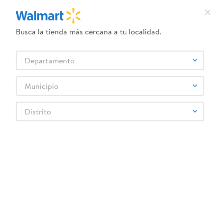
Busca la tienda más cercana a tu localidad.
¿Qué estás buscando?
Departamento
Selecciona tu tienda
Municipio
Atras
Distrito