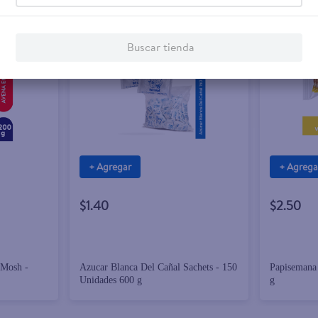
Buscar tienda
+ Agregar
+ Agrega
$1.40
$2.50
 Mosh -
Azucar Blanca Del Cañal Sachets - 150
Papisemana 
Unidades 600 g
g