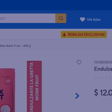
o?
Mis listas
S BUSCADOS
REBAJAS EXCLUSIVAS
corporal
etta Monk Fruit - 400 g
carilla
741001065
Endulza
☆
☆
☆
☆
☆
$ 12.