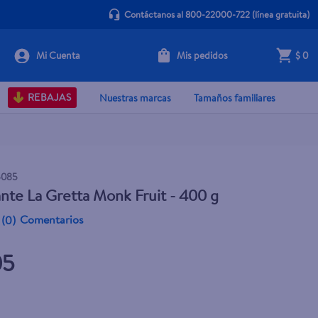
Contáctanos al 800-22000-722
(línea gratuita)
Mis pedidos
$ 0
+ Agregar
REBAJAS
Nuestras marcas
Tamaños familiares
5085
nte La Gretta Monk Fruit - 400 g
Comentarios
(
0
)
05