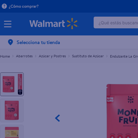
¿Cómo comprar?
¿Qué estás buscand
Endulzante La Gretta Monk Fruit - 400 g
$12.05
TÉRMINOS MÁ
Selecciona tu tienda
1
.
dove serum 
2
.
dove uv
Abarrotes
Azúcar y Postres
Sustituto de Azúcar
Endulzante La Gr
3
.
pantene mas
4
.
celulares
5
.
huggies
6
.
hellmanns
7
.
refrigerador
8
.
ventilador
9
.
herbal rosa