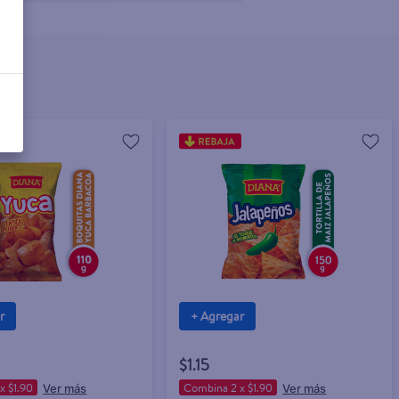
r
+ Agregar
$1.15
x $1.90
Combina 2 x $1.90