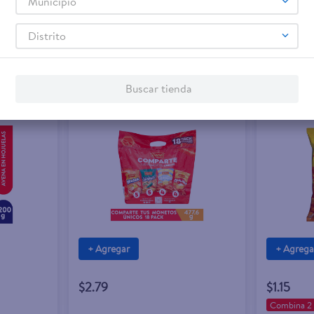
Municipio
Distrito
Buscar tienda
+ Agregar
+ Agrega
$2.79
$1.15
Combina 2 