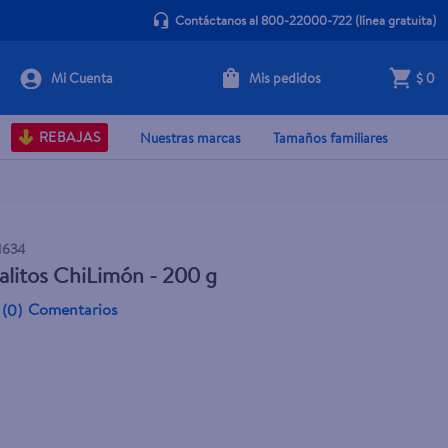
Contáctanos al 800-22000-722
(línea gratuita)
Mis pedidos
$ 0
+ Agregar
REBAJAS
Nuestras marcas
Tamaños familiares
1634
alitos ChiLimón - 200 g
Comentarios
(
0
)